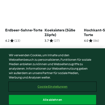
Erdbeer-Sahne-Torte
Koeksisters (Süße
Hochkant-
Zöpfe)
Torte
4.2
(13)
3.7
(27)
4.0
(86)
Wir verwenden Cookies, um Inhalte und den
Webseitenbesuch zu personalisieren, Funktionen für soziale
© Copyright 2026
Medien anbieten zu können und Webseitenzugriffe zu
analysieren. Informationen zur Webseitennutzung geben
Nutzungsbedingungen
wir außerdem an unsere Partner für soziale Medien,
Werbung und Analysen weiter.
Datenschutzrichtlinien
Disclaimer
Cookie Einstellungen
Impressum
Cookies
Alle ablehnen
Inhalt melden