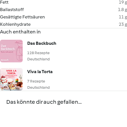
Fett
19 g
Ballaststoff
1.8 g
Gesättigte Fettsäuren
11 g
Kohlenhydrate
23 g
Auch enthalten in
Das Backbuch
128 Rezepte
Deutschland
Viva la Torta
7 Rezepte
Deutschland
Das könnte dir auch gefallen...