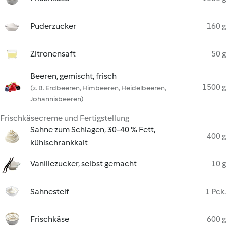
Puderzucker
160 g
Zitronensaft
50 g
Beeren, gemischt, frisch
1500 g
(z. B. Erdbeeren, Himbeeren, Heidelbeeren,
Johannisbeeren)
Frischkäsecreme und Fertigstellung
Sahne zum Schlagen, 30-40 % Fett,
400 g
kühlschrankkalt
Vanillezucker, selbst gemacht
10 g
Sahnesteif
1 Pck.
Frischkäse
600 g