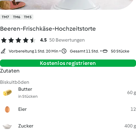
TM7
TM6
TM5
Beeren-Frischkäse-Hochzeitstorte
4.5
50 Bewertungen
Vorbereitung 1 Std. 20 Min
Gesamt 11 Std.
50 Stücke
Kostenlos registrieren
Zutaten
Biskuitböden
Butter
60 g
in Stücken
Eier
12
Zucker
400 g