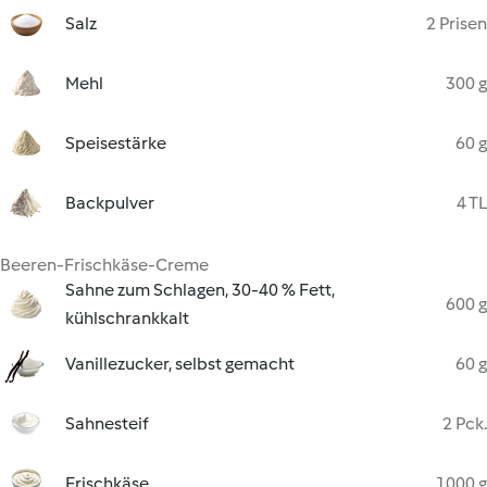
Salz
2 Prisen
Mehl
300 g
Speisestärke
60 g
Backpulver
4 TL
Beeren-Frischkäse-Creme
Sahne zum Schlagen, 30-40 % Fett,
600 g
kühlschrankkalt
Vanillezucker, selbst gemacht
60 g
Sahnesteif
2 Pck.
Frischkäse
1000 g