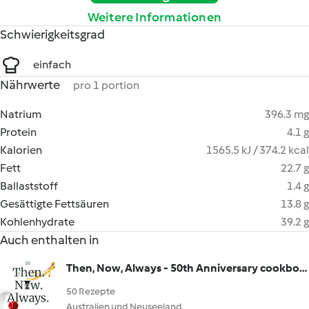
Weitere Informationen
Schwierigkeitsgrad
einfach
Nährwerte
pro 1 portion
Natrium
396.3 mg
Protein
4.1 g
Kalorien
1565.5 kJ / 374.2 kcal
Fett
22.7 g
Ballaststoff
1.4 g
Gesättigte Fettsäuren
13.8 g
Kohlenhydrate
39.2 g
Auch enthalten in
Then, Now, Always - 50th Anniversary cookbook
50 Rezepte
Australien und Neuseeland