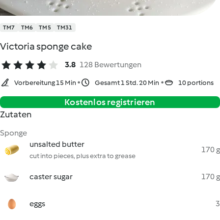
TM7
TM6
TM5
TM31
Victoria sponge cake
3.8
128 Bewertungen
Vorbereitung 15 Min
Gesamt 1 Std. 20 Min
10 portions
Kostenlos registrieren
Zutaten
Sponge
unsalted butter
170 g
cut into pieces, plus extra to grease
caster sugar
170 g
eggs
3