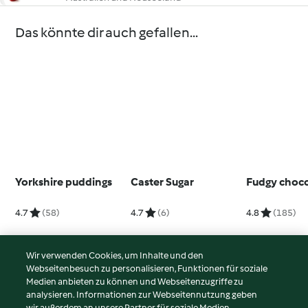
Das könnte dir auch gefallen...
Yorkshire puddings
Caster Sugar
Fudgy choco
4.7
(58)
4.7
(6)
4.8
(185)
Wir verwenden Cookies, um Inhalte und den
Webseitenbesuch zu personalisieren, Funktionen für soziale
© Copyright 2026
Medien anbieten zu können und Webseitenzugriffe zu
analysieren. Informationen zur Webseitennutzung geben
Nutzungsbedingungen
wir außerdem an unsere Partner für soziale Medien,