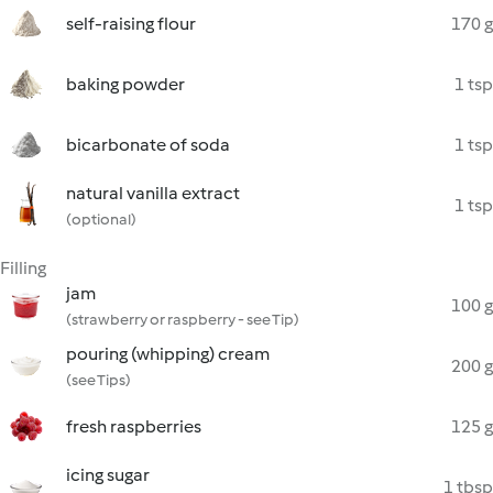
self-raising flour
170 g
baking powder
1 tsp
bicarbonate of soda
1 tsp
natural vanilla extract
1 tsp
(optional)
Filling
jam
100 g
(strawberry or raspberry - see Tip)
pouring (whipping) cream
200 g
(see Tips)
fresh raspberries
125 g
icing sugar
1 tbsp