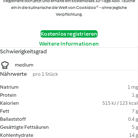
Registriere dich jetzt und erhalte ein kostenloses 30-Tage Abo. Tauche
ein in die kulinarische die Welt von Cookidoo® - ohne jegliche
Verpflichtung.
Kostenlos registrieren
Weitere Informationen
Schwierigkeitsgrad
medium
Nährwerte
pro 1 Stück
Natrium
1 mg
Protein
1 g
Kalorien
515 kJ / 123 kcal
Fett
7 g
Ballaststoff
0.4 g
Gesättigte Fettsäuren
5 g
Kohlenhydrate
14 g