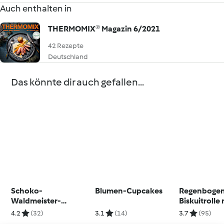
Auch enthalten in
THERMOMIX® Magazin 6/2021
42 Rezepte
Deutschland
Das könnte dir auch gefallen...
Schoko-
Blumen-Cupcakes
Regenboge
Waldmeister-
Biskuitrolle 
Himbeer-Torte
Pfirsich-Qu
4.2
(32)
3.1
(14)
3.7
(95)
Füllung