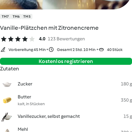
TM7
TM6
TM5
Vanille-Plätzchen mit Zitronencreme
4.0
123 Bewertungen
Vorbereitung 45 Min
Gesamt 2 Std. 10 Min
40 Stück
Kostenlos registrieren
Zutaten
Zucker
180 g
Butter
350 g
kalt, in Stücken
Vanillezucker, selbst gemacht
15 g
Mehl