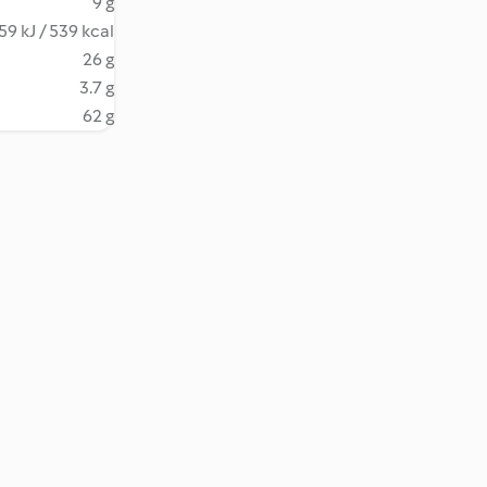
9 g
59 kJ / 539 kcal
26 g
3.7 g
62 g