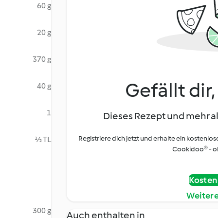
60 g
20 g
370 g
Gefällt dir
40 g
1
Dieses Rezept und mehr al
Registriere dich jetzt und erhalte ein kostenlos
½ TL
Cookidoo® - oh
Kostenl
Weiter
300 g
Auch enthalten in