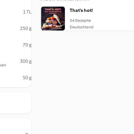
That's hot!
1 TL
34 Rezepte
Deutschland
250 g
70 g
300 g
cken
50 g