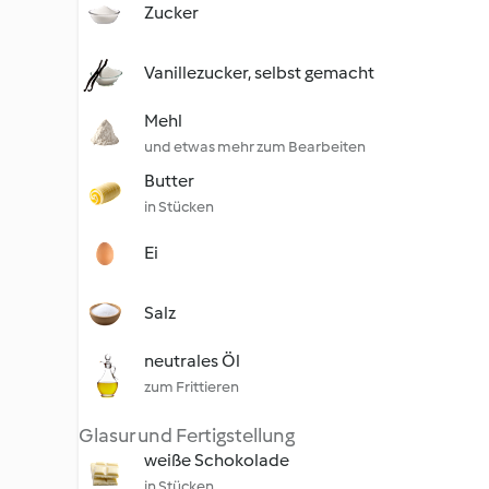
Zucker
Vanillezucker, selbst gemacht
Mehl
und etwas mehr zum Bearbeiten
Butter
in Stücken
Ei
Salz
neutrales Öl
zum Frittieren
Glasur und Fertigstellung
weiße Schokolade
in Stücken