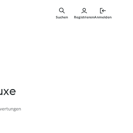
Zum
Hauptinha
Suchen
Registrieren
Anmelden
springen
uxe
wertungen