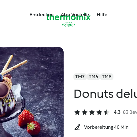
Entdecken
Abo Vorteile
Hilfe
TM7
TM6
TM5
Donuts del
4.3
83 Be
Vorbereitung 40 Min