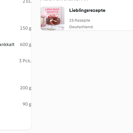
2 EL
Lieblingsrezepte
25 Rezepte
Deutschland
150 g
ankkalt
600 g
3 Pck.
200 g
90 g