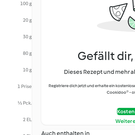
100 g
20 g
30 g
Gefällt dir
80 g
10 g
Dieses Rezept und mehr al
Registriere dich jetzt und erhalte ein kostenlos
1 Prise
Cookidoo® - oh
½ Pck.
Kostenl
2 EL
Weiter
Auch enthalten in