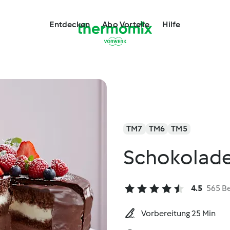
Entdecken
Abo Vorteile
Hilfe
TM7
TM6
TM5
Schokolade
4.5
565 B
Vorbereitung 25 Min