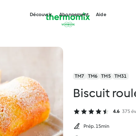
Découvrir
Abonnement
Aide
TM7
TM6
TM5
TM31
Biscuit roul
4.6
375 év
Prép. 15min