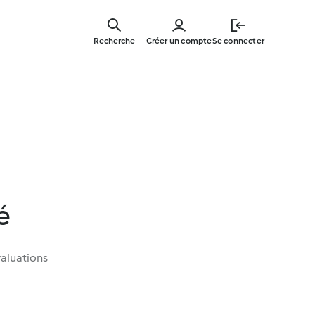
Skip
to
Recherche
Créer un compte
Se connecter
main
content
é
aluations