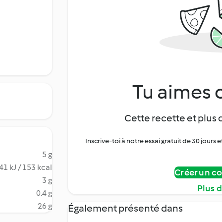
Tu aimes c
Cette recette et plus 
Inscrive-toi à notre essai gratuit de 30 jo
5 g
41 kJ / 153 kcal
Créer un c
3 g
Plus 
0.4 g
26 g
Également présenté dans