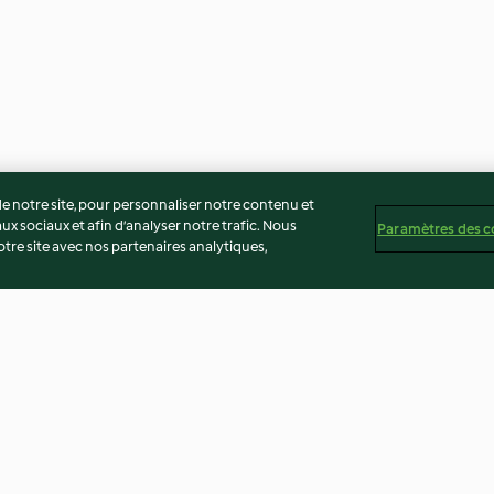
 notre site, pour personnaliser notre contenu et
ux sociaux et afin d’analyser notre trafic. Nous
Paramètres des c
re site avec nos partenaires analytiques,
l'ananas
Baguette viennoise
Gâteau au choco
mascarpone