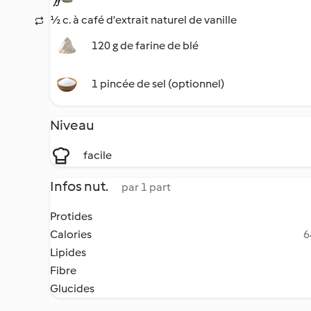
½ c. à café d'extrait naturel de vanille
120 g de farine de blé
1 pincée de sel (optionnel)
Niveau
facile
Infos nut.
par 1 part
Protides
Calories
6
Lipides
Fibre
Glucides