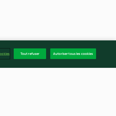
ookies
Tout refuser
Autoriser tous les cookies
lat et au
Flan pâtissier