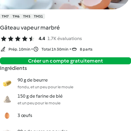
TM7
TM6
TM5
TM31
Gâteau vapeur marbré
4.4
1.7K évaluations
Prép. 10min
Total 1h 30min
8 parts
Créer un compte gratuitement
Ingrédients
90 g de beurre
fondu, et un peu pour le moule
150 g de farine de blé
et un peu pour le moule
3 œufs