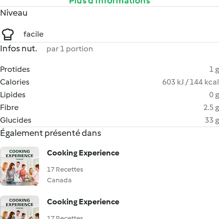
Plus d’informations
Niveau
facile
Infos nut.
par 1 portion
Protides
1 g
Calories
603 kJ / 144 kcal
Lipides
0 g
Fibre
2.5 g
Glucides
33 g
Également présenté dans
Cooking Experience
17 Recettes
Canada
Cooking Experience
17 Recettes