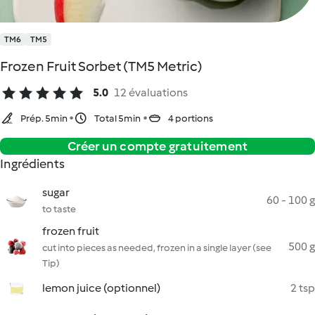
TM6
TM5
Frozen Fruit Sorbet (TM5 Metric)
5.0
12 évaluations
Prép. 5min
Total 5min
4 portions
Créer un compte gratuitement
Ingrédients
sugar
60 - 100 g
to taste
frozen fruit
500 g
cut into pieces as needed, frozen in a single layer (see
Tip)
lemon juice (optionnel)
2 tsp