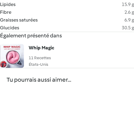
Lipides
15.9 g
Fibre
2.6 g
Graisses saturées
6.9 g
Glucides
30.5 g
Également présenté dans
Whip Magic
11 Recettes
États-Unis
Tu pourrais aussi aimer...