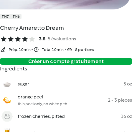
TM7
TM6
Cherry Amaretto Dream
3.8
5 évaluations
Prép. 10min
Total 10min
8 portions
Créer un compte gratuitement
Ingrédients
sugar
5 oz
orange peel
2 - 3 pieces
thin peel only, no white pith
frozen cherries, pitted
16 oz