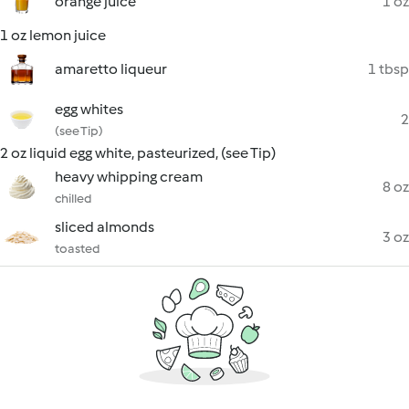
orange juice
1 oz
1 oz lemon juice
amaretto liqueur
1 tbsp
egg whites
2
(see Tip)
2 oz liquid egg white, pasteurized, (see Tip)
heavy whipping cream
8 oz
chilled
sliced almonds
3 oz
toasted