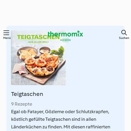
Zum
Menü
Suchen
Hauptinhalt
springen
Teigtaschen
9 Rezepte
Egal ob Fatayer, Gözleme oder Schlutzkrapfen,
köstlich gefüllte Teigtaschen sind in allen
Länderküchen zu finden. Mit diesen raffinierten