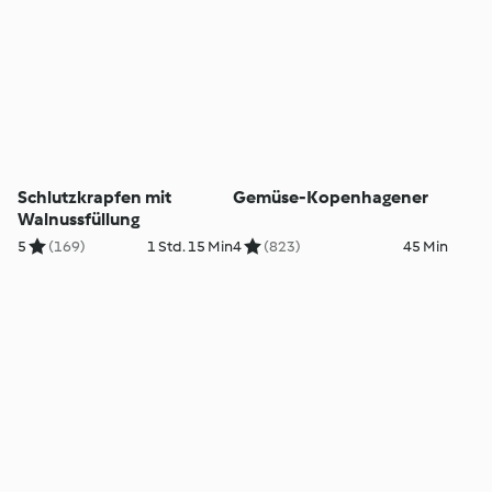
Schlutzkrapfen mit
Gemüse-Kopenhagener
Walnussfüllung
5
(169)
1 Std. 15 Min
4
(823)
45 Min