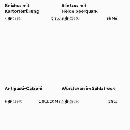
Knishes mit
Blintzes mit
Kartoffelfüllung
Heidelbeerquark
4
(55)
2 Std.
5
(260)
35 Min
Antipasti-Calzoni
Würstchen im Schlafrock
5
(139)
1 Std. 20 Min
4
(596)
2 Std.