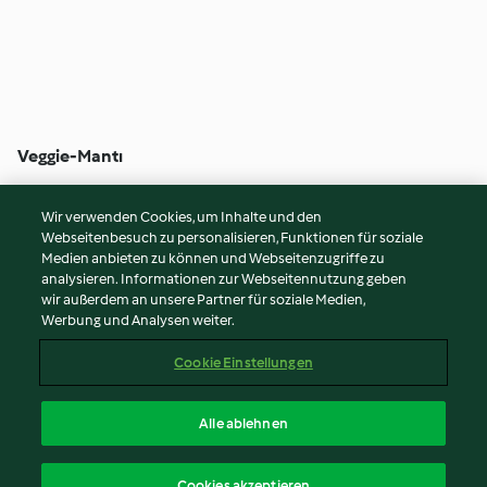
Veggie-Mantı
5
(187)
1 Std. 15 Min
Wir verwenden Cookies, um Inhalte und den
Webseitenbesuch zu personalisieren, Funktionen für soziale
© Copyright 2026
Medien anbieten zu können und Webseitenzugriffe zu
analysieren. Informationen zur Webseitennutzung geben
Nutzungsbedingungen
wir außerdem an unsere Partner für soziale Medien,
Werbung und Analysen weiter.
Datenschutzrichtlinien
Disclaimer
Cookie Einstellungen
Impressum
Cookies
Alle ablehnen
Inhalt melden
Deutsch
Cookies akzeptieren