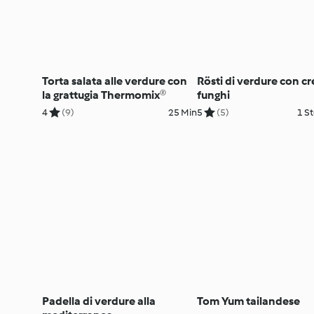
Torta salata alle verdure con
Rösti di verdure con c
la grattugia Thermomix®
funghi
4
(9)
25 Min
5
(5)
1 St
Padella di verdure alla
Tom Yum tailandese