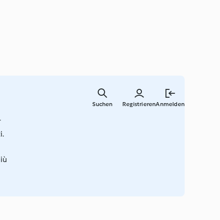
Zum
Hauptinha
Suchen
Registrieren
Anmelden
springen
r
i.
più