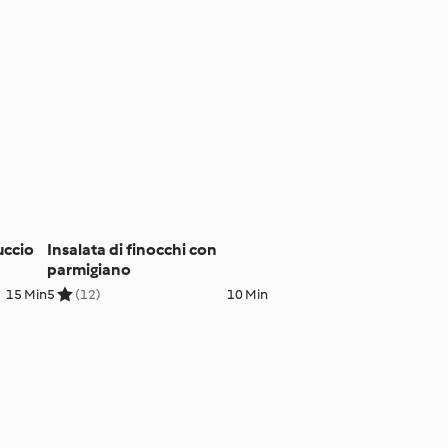
uccio
Insalata di finocchi con
parmigiano
15 Min
5
(12)
10 Min