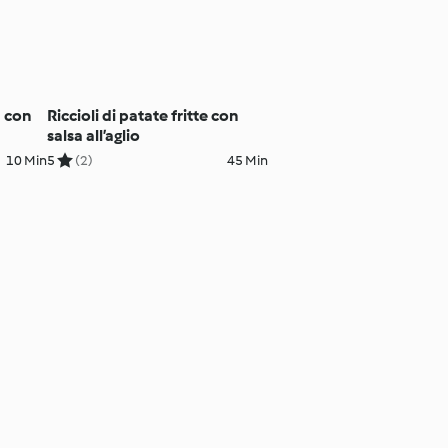
a con
Riccioli di patate fritte con
salsa all’aglio
10 Min
5
(2)
45 Min