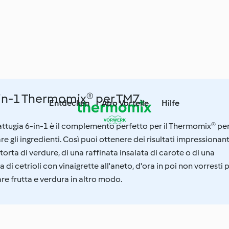
-in-1 Thermomix® per TM7
Entdecken
Abo Vorteile
Hilfe
ttugia 6-in-1 è il complemento perfetto per il Thermomix® pe
are gli ingredienti. Così puoi ottenere dei risultati impressionant
a torta di verdure, di una raffinata insalata di carote o di una
a di cetrioli con vinaigrette all'aneto, d'ora in poi non vorresti 
are frutta e verdura in altro modo.