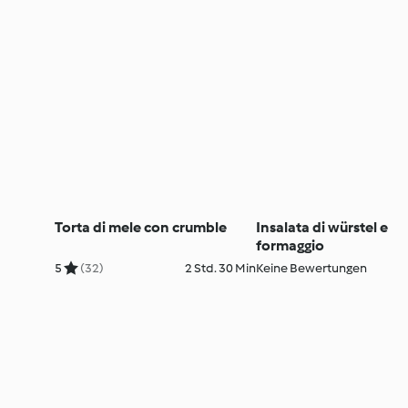
Torta di mele con crumble
Insalata di würstel e
formaggio
5
(32)
2 Std. 30 Min
Keine Bewertungen