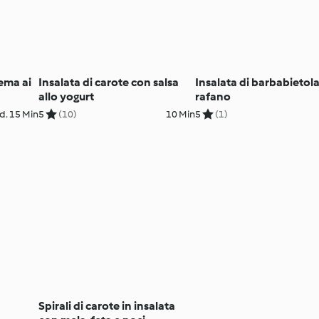
rema ai
Insalata di carote con salsa
Insalata di barbabietol
allo yogurt
rafano
d. 15 Min
5
(10)
10 Min
5
(1)
Spirali di carote in insalata