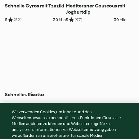
Schnelle Gyros mit Tzaziki
Mediteraner Couscous mit
Joghurtdip
5
(52)
30 Min
5
(97)
30 Min
Schnelles Risotto
4
(8)
25 Min
Wir verwenden Cookies, um Inhalte und den
Webseitenbesuch zu personalisieren, Funktionen für soziale
© Copyright 2026
Medien anbieten zu können und Webseitenzugriffe zu
analysieren. Informationen zur Webseitennutzung geben
Nutzungsbedingungen
wir außerdem an unsere Partner für soziale Medien,