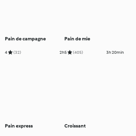
Pain de campagne
Pain de mie
4
(32)
2h
5
(405)
3h 20min
Pain express
Croissant