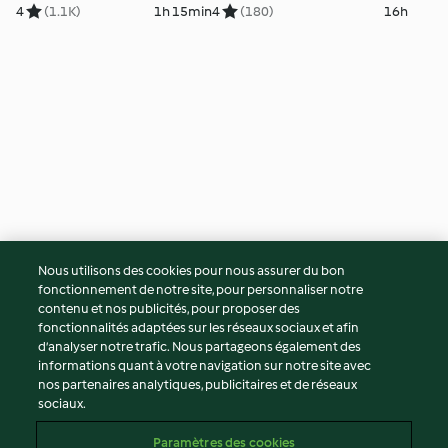
4
(1.1K)
1h 15min
4
(180)
16h
Chouquettes
Pain au lait
Nous utilisons des cookies pour nous assurer du bon
fonctionnement de notre site, pour personnaliser notre
5
(1.5K)
1h
5
(511)
2h 20min
contenu et nos publicités, pour proposer des
fonctionnalités adaptées sur les réseaux sociaux et afin
© Copyright 2026
d’analyser notre trafic. Nous partageons également des
informations quant à votre navigation sur notre site avec
Conditions d'utilisation
nos partenaires analytiques, publicitaires et de réseaux
sociaux.
Politique de confidentialité
Non-responsabilité
Paramètres des cookies