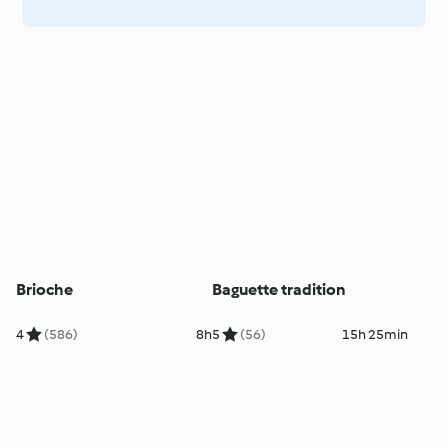
Brioche
Baguette tradition
4
(586)
8h
5
(56)
15h 25min