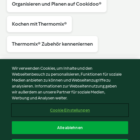
Organisieren und Planen auf Cookidoo®
Kochen mit Thermomix®
Thermomix® Zubehör kennenlernen
Wir verwenden Cookies, um Inhalte und den
Webseitenbesuch zu personalisieren, Funktionen für soziale
© Copyright 2026
Medien anbieten zu können und Webseitenzugriffe zu
analysieren. Informationen zur Webseitennutzung geben
Nutzungsbedingungen
wir außerdem an unsere Partner für soziale Medien,
Werbung und Analysen weiter.
Datenschutzrichtlinien
Disclaimer
Cookie Einstellungen
Impressum
Cookies
Alle ablehnen
Inhalt melden