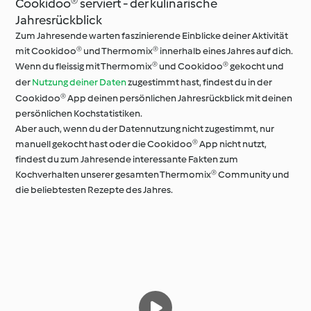
Cookidoo® serviert - der kulinarische
Jahresrückblick
Zum Jahresende warten faszinierende Einblicke deiner Aktivität
mit Cookidoo® und Thermomix® innerhalb eines Jahres auf dich.
Wenn du fleissig mit Thermomix® und Cookidoo® gekocht und
der
Nutzung deiner Daten
zugestimmt hast, findest du in der
Cookidoo® App deinen persönlichen Jahresrückblick mit deinen
persönlichen Kochstatistiken.
Aber auch, wenn du der Datennutzung nicht zugestimmt, nur
manuell gekocht hast oder die Cookidoo® App nicht nutzt,
findest du zum Jahresende interessante Fakten zum
Kochverhalten unserer gesamten Thermomix® Community und
die beliebtesten Rezepte des Jahres.