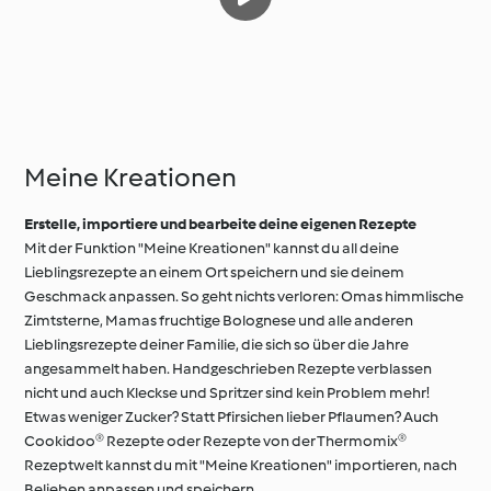
Meine Kreationen
Erstelle, importiere und bearbeite deine eigenen Rezepte
Mit der Funktion "Meine Kreationen" kannst du all deine
Lieblingsrezepte an einem Ort speichern und sie deinem
Geschmack anpassen. So geht nichts verloren: Omas himmlische
Zimtsterne, Mamas fruchtige Bolognese und alle anderen
Lieblingsrezepte deiner Familie, die sich so über die Jahre
angesammelt haben. Handgeschrieben Rezepte verblassen
nicht und auch Kleckse und Spritzer sind kein Problem mehr!
Etwas weniger Zucker? Statt Pfirsichen lieber Pflaumen? Auch
Cookidoo® Rezepte oder Rezepte von der Thermomix®
Rezeptwelt kannst du mit "Meine Kreationen" importieren, nach
Belieben anpassen und speichern.