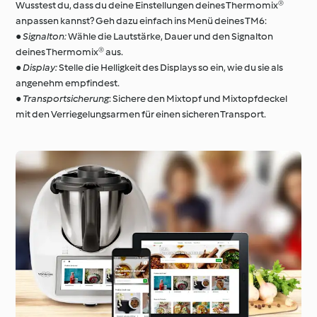
Wusstest du, dass du deine Einstellungen deines Thermomix®
anpassen kannst? Geh dazu einfach ins Menü deines TM6:
●
Signalton:
Wähle die Lautstärke, Dauer und den Signalton
deines Thermomix® aus.
●
Display:
Stelle die Helligkeit des Displays so ein, wie du sie als
angenehm empfindest.
●
Transportsicherung
: Sichere den Mixtopf und Mixtopfdeckel
mit den Verriegelungsarmen für einen sicheren Transport.