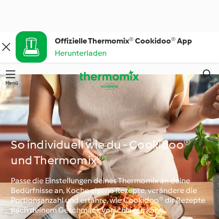
Offizielle Thermomix® Cookidoo® App
Herunterladen
Menü
Suchen
So individuell wie du - Cookidoo®
und Thermomix®
Passe die Einstellungen deines Thermomix an deine
Bedürfnisse an, Koche eigene Rezepte, verändere die
Portionsanzahl und erfahre, wie Cookidoo® dir Rezepte
nach deinem Geschmack vorschlagen kann.