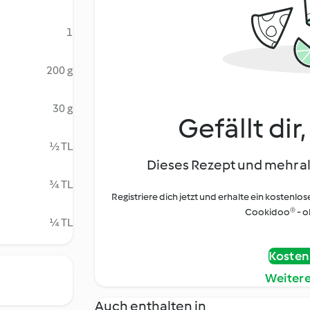
1
200 g
30 g
Gefällt dir
½ TL
Dieses Rezept und mehr al
¾ TL
Registriere dich jetzt und erhalte ein kostenlos
Cookidoo® - oh
¼ TL
Kostenl
Weiter
Auch enthalten in