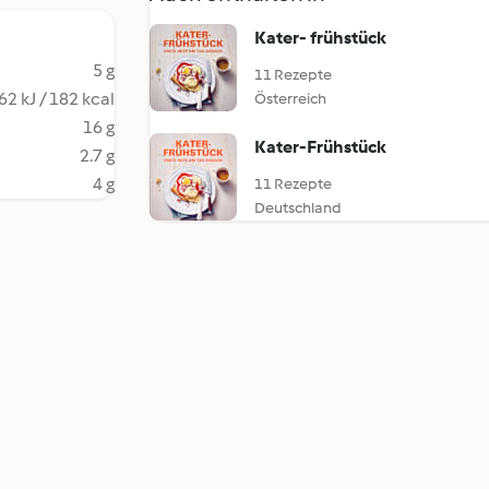
Kater- frühstück
5 g
11 Rezepte
62 kJ / 182 kcal
Österreich
16 g
Kater-Frühstück
2.7 g
4 g
11 Rezepte
Deutschland