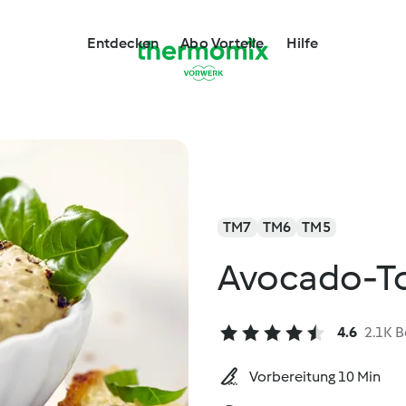
Entdecken
Abo Vorteile
Hilfe
TM7
TM6
TM5
Avocado-T
4.6
2.1K 
Vorbereitung 10 Min