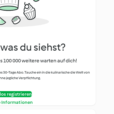
, was du siehst?
s 100 000 weitere warten auf dich!
es 30-Tage Abo. Tauche ein in die kulinarische die Welt von
ne jegliche Verpflichtung.
os registrieren
e Informationen