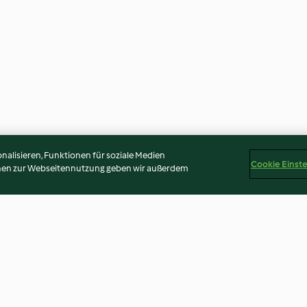
alisieren, Funktionen für soziale Medien
Cookie Einst
onen zur Webseitennutzung geben wir außerdem
Triple Chocolate Layer Cake
Apple and pear 