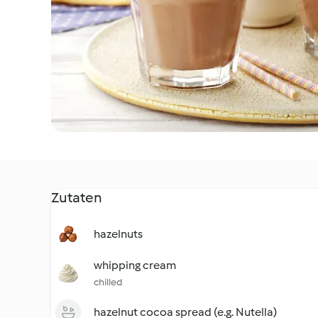
Zutaten
hazelnuts
whipping cream
chilled
hazelnut cocoa spread (e.g. Nutella)