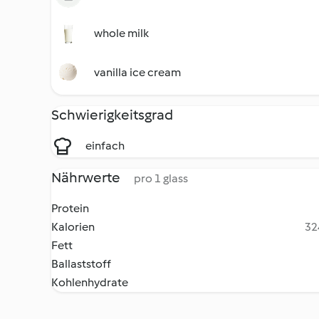
whole milk
vanilla ice cream
Schwierigkeitsgrad
einfach
Nährwerte
pro 1 glass
Protein
Kalorien
32
Fett
Ballaststoff
Kohlenhydrate