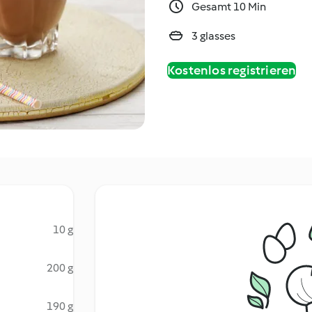
Gesamt 10 Min
3 glasses
Kostenlos registrieren
10 g
200 g
190 g