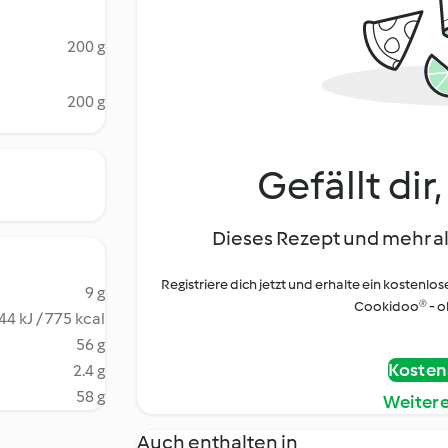
200 g
200 g
Gefällt dir
Dieses Rezept und mehr al
Registriere dich jetzt und erhalte ein kostenlos
9 g
Cookidoo® - oh
44 kJ / 775 kcal
56 g
Kostenl
2.4 g
58 g
Weiter
Auch enthalten in