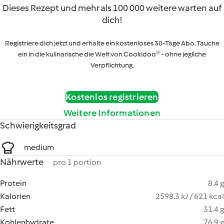
Dieses Rezept und mehr als 100 000 weitere warten auf
dich!
Registriere dich jetzt und erhalte ein kostenloses 30-Tage Abo. Tauche
ein in die kulinarische die Welt von Cookidoo® - ohne jegliche
Verpflichtung.
Kostenlos registrieren
Weitere Informationen
Schwierigkeitsgrad
medium
Nährwerte
pro 1 portion
Protein
8.4 g
Kalorien
2598.3 kJ / 621 kcal
Fett
31.4 g
Kohlenhydrate
76.9 g