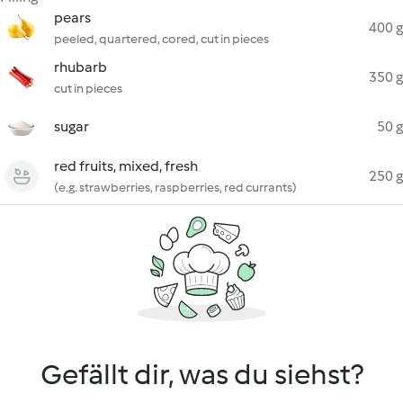
pears
400 g
peeled, quartered, cored, cut in pieces
rhubarb
350 g
cut in pieces
sugar
50 g
red fruits, mixed, fresh
250 g
(e.g. strawberries, raspberries, red currants)
Gefällt dir, was du siehst?