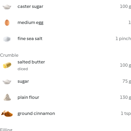
caster sugar
100 g
medium egg
1
fine sea salt
1 pinch
Crumble
salted butter
100 g
diced
sugar
75 g
plain flour
130 g
ground cinnamon
1 tsp
Filling