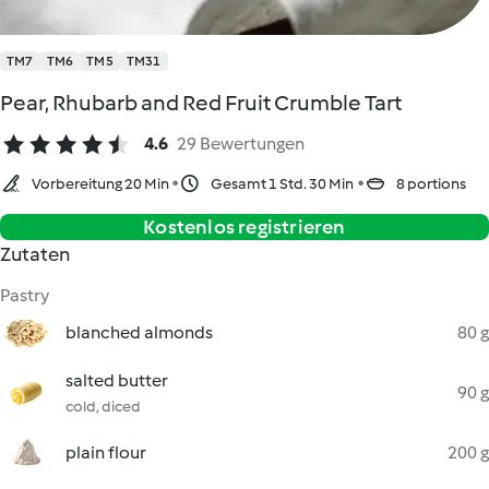
TM7
TM6
TM5
TM31
Pear, Rhubarb and Red Fruit Crumble Tart
4.6
29 Bewertungen
Vorbereitung 20 Min
Gesamt 1 Std. 30 Min
8 portions
Kostenlos registrieren
Zutaten
Pastry
blanched almonds
80 g
salted butter
90 g
cold, diced
plain flour
200 g