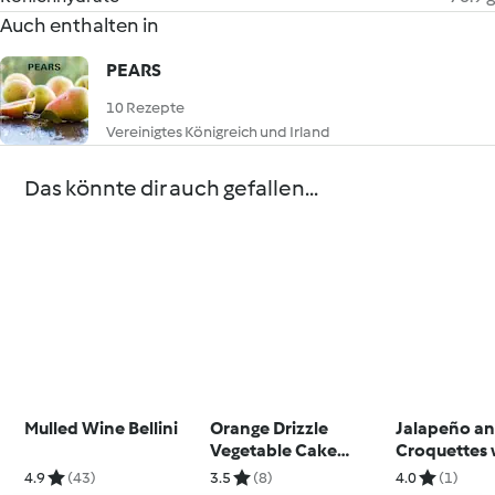
Auch enthalten in
PEARS
10 Rezepte
Vereinigtes Königreich und Irland
Das könnte dir auch gefallen...
Mulled Wine Bellini
Orange Drizzle
Jalapeño a
Vegetable Cake
Croquettes 
(gluten and dairy
Chipotle M
4.9
(43)
3.5
(8)
4.0
(1)
free)