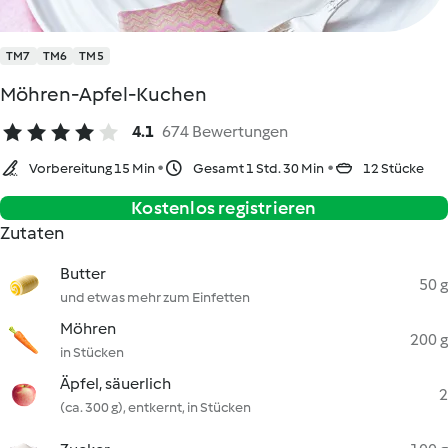
TM7
TM6
TM5
Möhren-Apfel-Kuchen
4.1
674 Bewertungen
Vorbereitung 15 Min
Gesamt 1 Std. 30 Min
12 Stücke
Kostenlos registrieren
Zutaten
Butter
50 g
und etwas mehr zum Einfetten
Möhren
200 g
in Stücken
Äpfel, säuerlich
2
(ca. 300 g), entkernt, in Stücken