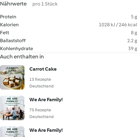
Nährwerte
pro 1 Stück
Protein
5 g
Kalorien
1028 kJ / 246 kcal
Fett
8 g
Ballaststoff
2.2 g
Kohlenhydrate
39 g
Auch enthalten in
Carrot Cake
13 Rezepte
Deutschland
We Are Family!
75 Rezepte
Deutschland
We Are Family!