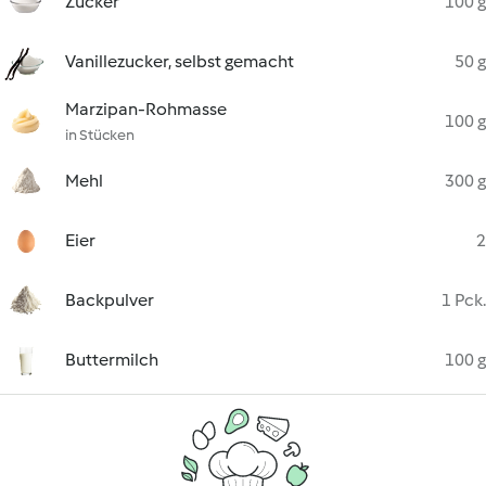
Zucker
100 g
Vanillezucker, selbst gemacht
50 g
Marzipan-Rohmasse
100 g
in Stücken
Mehl
300 g
Eier
2
Backpulver
1 Pck.
Buttermilch
100 g