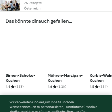
75 Rezepte
Österreich
Das könnte dir auch gefallen...
Birnen-Schoko-
Möhren-Marzipan-
Kürbis-Waln
Kuchen
Kuchen
Kuchen
4.4
(883)
4.6
(1.1K)
4.5
(854)
Wir verwenden Cookies, um Inhalte und den
Webseitenbesuch zu personalisieren, Funktionen für soziale
© Copyright 2026
Medien anbieten zu können und Webseitenzugriffe zu