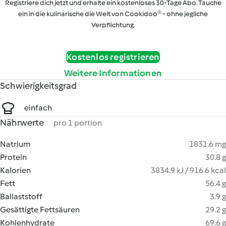
Registriere dich jetzt und erhalte ein kostenloses 30-Tage Abo. Tauche
ein in die kulinarische die Welt von Cookidoo® - ohne jegliche
Verpflichtung.
Kostenlos registrieren
Weitere Informationen
Schwierigkeitsgrad
einfach
Nährwerte
pro 1 portion
Natrium
1831.6 mg
Protein
30.8 g
Kalorien
3834.9 kJ / 916.6 kcal
Fett
56.4 g
Ballaststoff
3.9 g
Gesättigte Fettsäuren
29.2 g
Kohlenhydrate
69.6 g