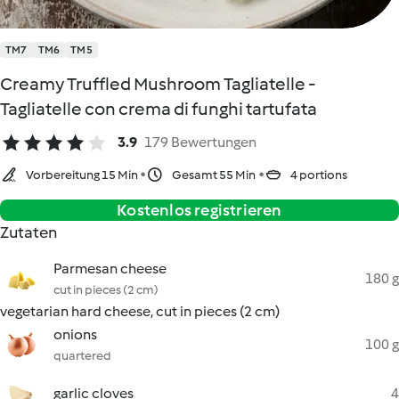
TM7
TM6
TM5
Creamy Truffled Mushroom Tagliatelle -
Tagliatelle con crema di funghi tartufata
3.9
179 Bewertungen
Vorbereitung 15 Min
Gesamt 55 Min
4 portions
Kostenlos registrieren
Zutaten
Parmesan cheese
180 g
cut in pieces (2 cm)
vegetarian hard cheese, cut in pieces (2 cm)
onions
100 g
quartered
garlic cloves
4