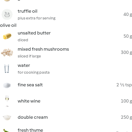
truffle oil
40 g
plus extra for serving
olive oil
unsalted butter
50 g
diced
mixed fresh mushrooms
300 g
sliced if large
water
for cooking pasta
fine sea salt
2 ½ tsp
white wine
100 g
double cream
250 g
fresh thyme