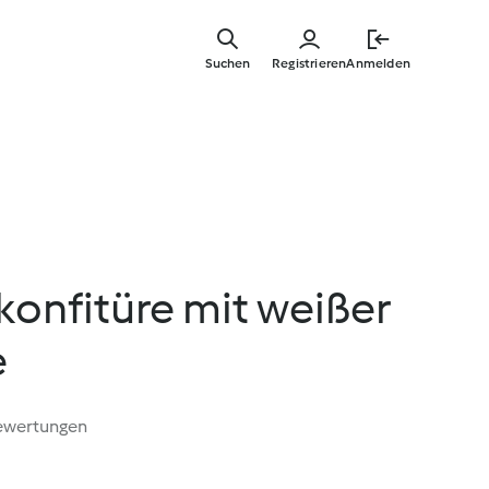
Zum
Hauptinha
Suchen
Registrieren
Anmelden
springen
onfitüre mit weißer
e
ewertungen