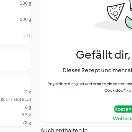
100 g
500 g
1 TL
Gefällt dir
Dieses Rezept und mehr al
Registriere dich jetzt und erhalte ein kostenlos
Cookidoo® - oh
2 g
08 kJ / 384 kcal
6 g
Kostenl
5.5 g
Weiter
78 g
Auch enthalten in