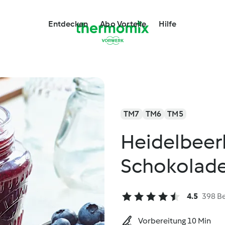
Entdecken
Abo Vorteile
Hilfe
TM7
TM6
TM5
Heidelbeerk
Schokolad
4.5
398 B
Vorbereitung 10 Min