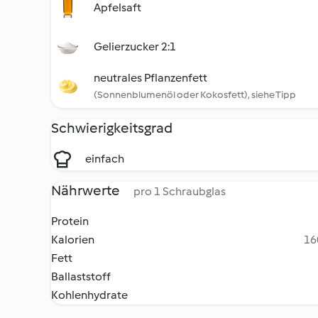
Apfelsaft
Gelierzucker 2:1
neutrales Pflanzenfett
(Sonnenblumenöl oder Kokosfett), siehe Tipp
Schwierigkeitsgrad
einfach
Nährwerte
pro 1 Schraubglas
Protein
Kalorien
16
Fett
Ballaststoff
Kohlenhydrate