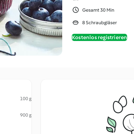
Gesamt 30 Min
8 Schraubgläser
Kostenlos registrieren
100 g
900 g