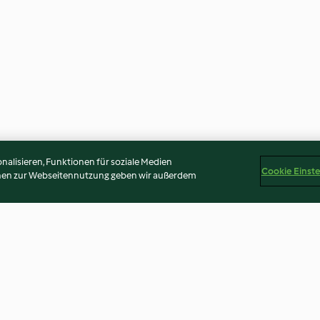
alisieren, Funktionen für soziale Medien
Cookie Einst
onen zur Webseitennutzung geben wir außerdem
üre
Sauerkirsch-Bananen-
Mandarinen-Ge