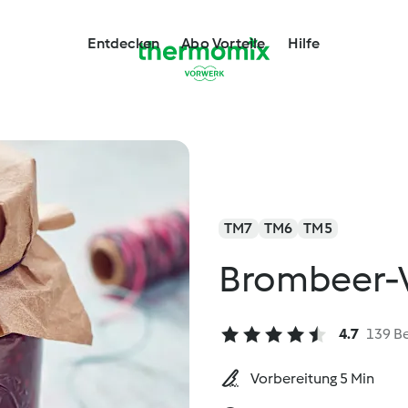
Entdecken
Abo Vorteile
Hilfe
TM7
TM6
TM5
Brombeer-V
4.7
139 B
Vorbereitung 5 Min