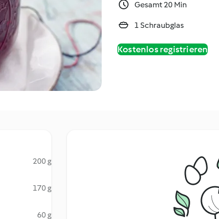
Gesamt 20 Min
1 Schraubglas
Kostenlos registrieren
200 g
170 g
60 g