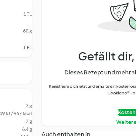
1 TL
60 g
1 EL
Gefällt dir
Dieses Rezept und mehr al
Registriere dich jetzt und erhalte ein kostenlos
Cookidoo® - oh
2 g
Kostenl
49 kJ / 967 kcal
7 g
Weiter
6.4 g
Auch enthalten in