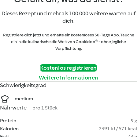
Dieses Rezept und mehr als 100 000 weitere warten auf
dich!
Registriere dich jetzt und erhalte ein kostenloses 30-Tage Abo. Tauche
ein in die kulinarische die Welt von Cookidoo® - ohne jegliche
Verpflichtung.
Kostenlos registrieren
Weitere Informationen
Schwierigkeitsgrad
medium
Nährwerte
pro 1 Stück
Protein
9 g
Kalorien
2391 kJ / 571 kcal
Fett
44 g