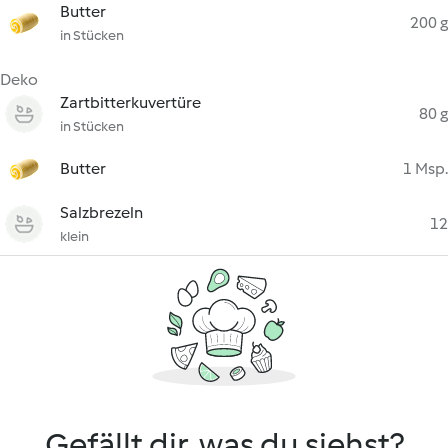
Butter
200 g
in Stücken
Deko
Zartbitterkuvertüre
80 g
in Stücken
Butter
1 Msp.
Salzbrezeln
12
klein
Gefällt dir, was du siehst?