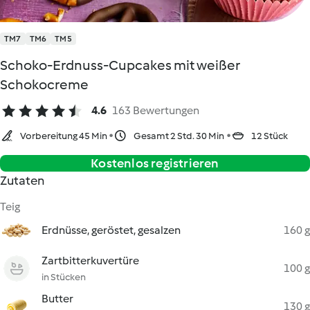
TM7
TM6
TM5
Schoko-Erdnuss-Cupcakes mit weißer
Schokocreme
4.6
163 Bewertungen
Vorbereitung 45 Min
Gesamt 2 Std. 30 Min
12 Stück
Kostenlos registrieren
Zutaten
Teig
Erdnüsse, geröstet, gesalzen
160 g
Zartbitterkuvertüre
100 g
in Stücken
Butter
130 g