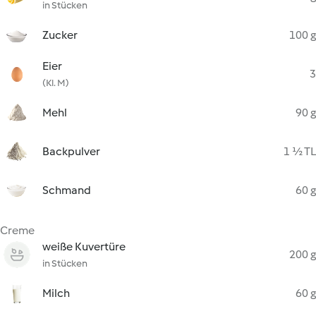
in Stücken
Zucker
100 g
Eier
3
(Kl. M)
Mehl
90 g
Backpulver
1 ½ TL
Schmand
60 g
Creme
weiße Kuvertüre
200 g
in Stücken
Milch
60 g