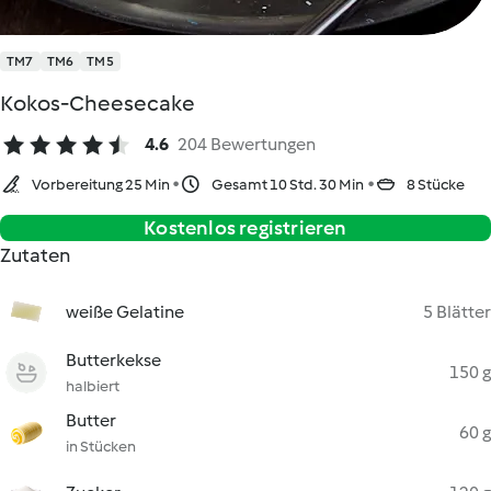
TM7
TM6
TM5
Kokos-Cheesecake
4.6
204 Bewertungen
Vorbereitung 25 Min
Gesamt 10 Std. 30 Min
8 Stücke
Kostenlos registrieren
Zutaten
weiße Gelatine
5 Blätter
Butterkekse
150 g
halbiert
Butter
60 g
in Stücken