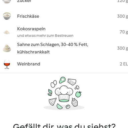
Zucker
120 g
Frischkäse
300 g
Kokosraspeln
70 g
und etwas mehr zum Bestreuen
Sahne zum Schlagen, 30-40 % Fett,
300 g
kühlschrankkalt
Weinbrand
2 EL
Gefällt dir, was du siehst?