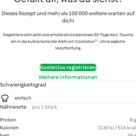
Dieses Rezept und mehr als 100 000 weitere warten auf
dich!
Registriere dich jetzt und erhalte ein kostenloses 30-Tage Abo. Tauche
ein in die kulinarische die Welt von Cookidoo® - ohne jegliche
Verpflichtung.
Kostenlos registrieren
Weitere Informationen
Schwierigkeitsgrad
einfach
Nährwerte
pro 1 Stück
Protein
8 g
Kalorien
2160 kJ / 516 kcal
Fett
39 g