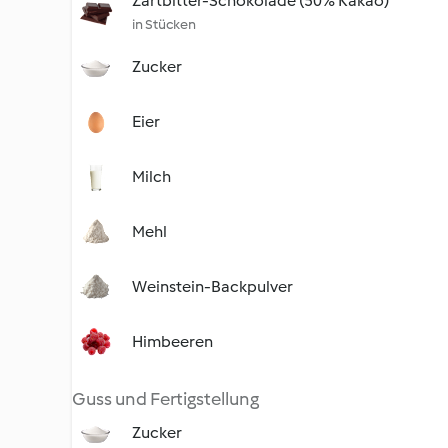
Zartbitter-Schokolade (50% Kakao)
in Stücken
Zucker
Eier
Milch
Mehl
Weinstein-Backpulver
Himbeeren
Guss und Fertigstellung
Zucker