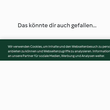
Das könnte dir auch gefallen...
Wir verwenden Cookies, um Inhalte und den Webseitenbesuch zu person
anbieten zu können und Webseitenzugriffe zu analysieren. Informati
an unsere Partner für soziale Medien, Werbung und Analysen weiter.
Schoko-Zimtschnecken
Weihnachtsbaum-
4.1
(599)
4.2
(37)