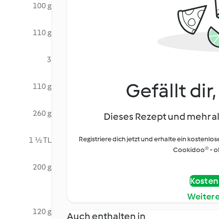
100 g
110 g
3
Gefällt dir
110 g
260 g
Dieses Rezept und mehr al
Registriere dich jetzt und erhalte ein kostenlos
1 ½ TL
Cookidoo® - oh
200 g
Kostenl
Weiter
120 g
Auch enthalten in