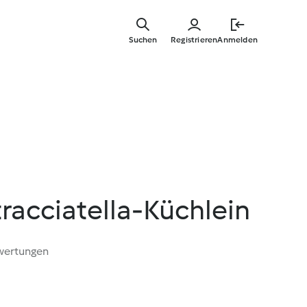
Zum
Hauptinha
Suchen
Registrieren
Anmelden
springen
racciatella-Küchlein
wertungen