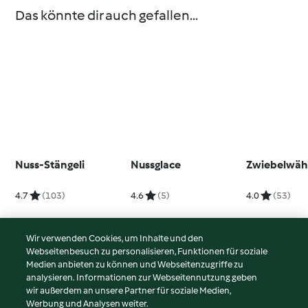
Das könnte dir auch gefallen...
Nuss-Stängeli
Nussglace
Zwiebelwä
4.7
(103)
4.6
(5)
4.0
(53)
Wir verwenden Cookies, um Inhalte und den
Webseitenbesuch zu personalisieren, Funktionen für soziale
© Copyright 2026
Medien anbieten zu können und Webseitenzugriffe zu
analysieren. Informationen zur Webseitennutzung geben
Nutzungsbedingungen
wir außerdem an unsere Partner für soziale Medien,
Werbung und Analysen weiter.