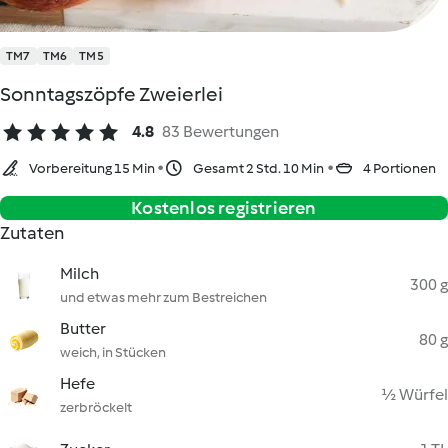
TM7
TM6
TM5
Sonntagszöpfe Zweierlei
4.8
83 Bewertungen
Vorbereitung 15 Min
Gesamt 2 Std. 10 Min
4 Portionen
Kostenlos registrieren
Zutaten
Milch
300 g
und etwas mehr zum Bestreichen
Butter
80 g
weich, in Stücken
Hefe
½ Würfel
zerbröckelt