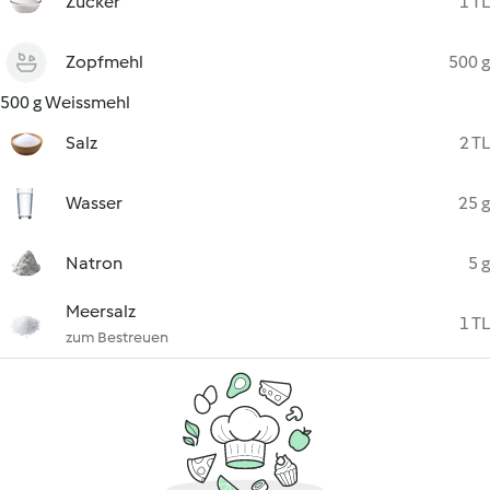
Zucker
1 TL
Zopfmehl
500 g
500 g Weissmehl
Salz
2 TL
Wasser
25 g
Natron
5 g
Meersalz
1 TL
zum Bestreuen