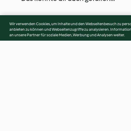
Wir verwenden Cookies, um Inhalte und den Webseitenbesuch zu person
anbieten zu können und Webseitenzugriffe zu analysieren. Informati
an unsere Partner für soziale Medien, Werbung und Analysen weiter.
Salsa alla senape
Mousse veloce al c
3.0
(1)
4.1
(8)
© Copyright 2026