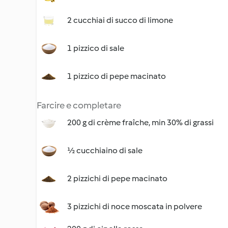
2 cucchiai di succo di limone
1 pizzico di sale
1 pizzico di pepe macinato
Farcire e completare
200 g di crème fraîche, min 30% di grassi
½ cucchiaino di sale
2 pizzichi di pepe macinato
3 pizzichi di noce moscata in polvere