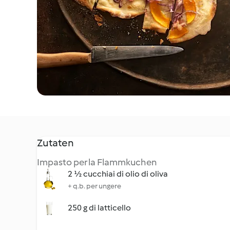
Zutaten
Impasto per la Flammkuchen
2 ½ cucchiai di olio di oliva
+ q.b. per ungere
250 g di latticello