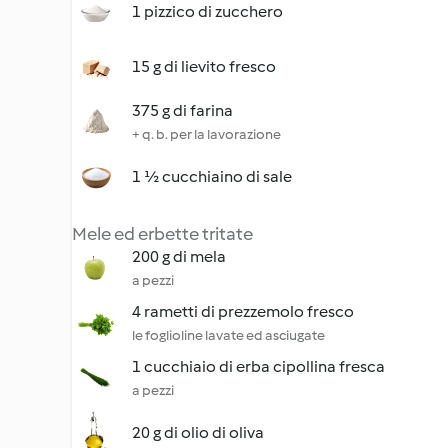
1 pizzico di zucchero
15 g di lievito fresco
375 g di farina
+ q. b. per la lavorazione
1 ½ cucchiaino di sale
Mele ed erbette tritate
200 g di mela
a pezzi
4 rametti di prezzemolo fresco
le foglioline lavate ed asciugate
1 cucchiaio di erba cipollina fresca
a pezzi
20 g di olio di oliva