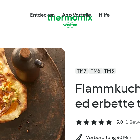
Entdecken
Abo Vorteile
Hilfe
TM7
TM6
TM5
Flammkuche
ed erbette t
5.0
1 Bew
Vorbereitung 30 Min