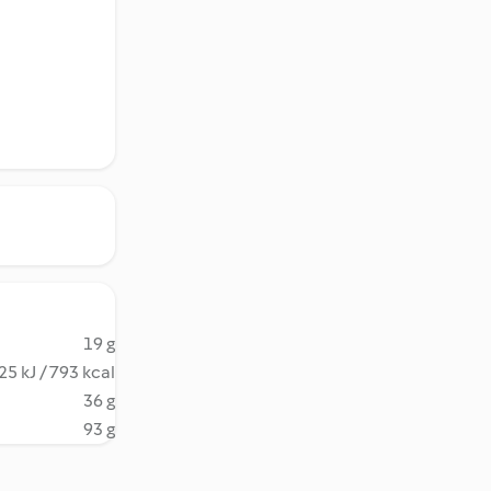
19 g
25 kJ / 793 kcal
36 g
93 g