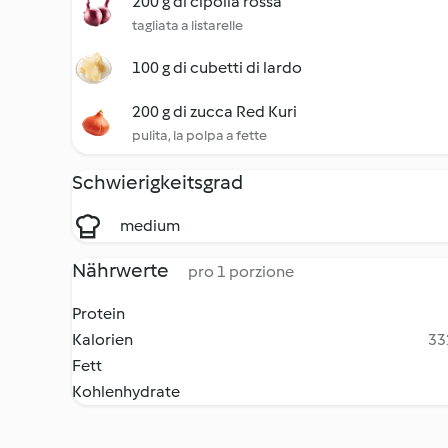
200 g di cipolla rossa
tagliata a listarelle
100 g di cubetti di lardo
200 g di zucca Red Kuri
pulita, la polpa a fette
Schwierigkeitsgrad
medium
Nährwerte
pro 1 porzione
Protein
Kalorien
33
Fett
Kohlenhydrate