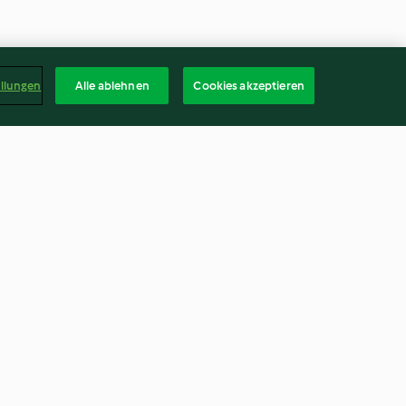
ellungen
Alle ablehnen
Cookies akzeptieren
rnese
Burro alle erbe
4.0
(2)