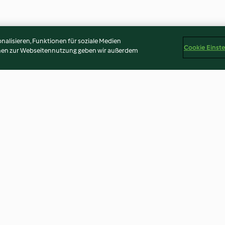
alisieren, Funktionen für soziale Medien
Cookie Einst
onen zur Webseitennutzung geben wir außerdem
affè
Chips croccanti con
Panpepato luce
guacamole
4.3
(4)
5.0
(1)