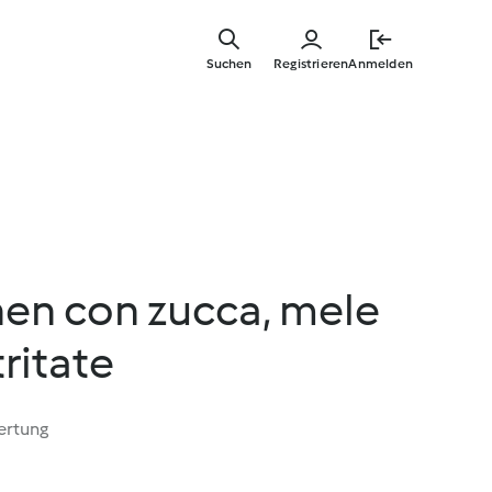
Zum
Hauptinha
Suchen
Registrieren
Anmelden
springen
n con zucca, mele
ritate
ertung