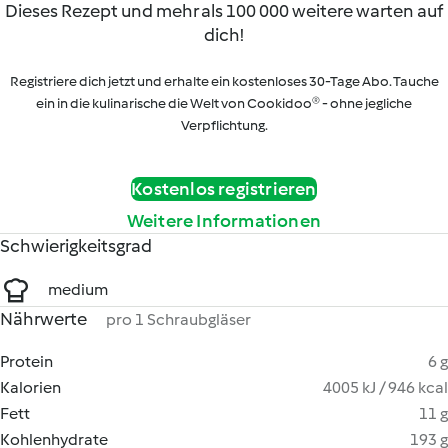
Dieses Rezept und mehr als 100 000 weitere warten auf
dich!
Registriere dich jetzt und erhalte ein kostenloses 30-Tage Abo. Tauche
ein in die kulinarische die Welt von Cookidoo® - ohne jegliche
Verpflichtung.
Kostenlos registrieren
Weitere Informationen
Schwierigkeitsgrad
medium
Nährwerte
pro 1 Schraubgläser
Protein
6 g
Kalorien
4005 kJ / 946 kcal
Fett
11 g
Kohlenhydrate
193 g