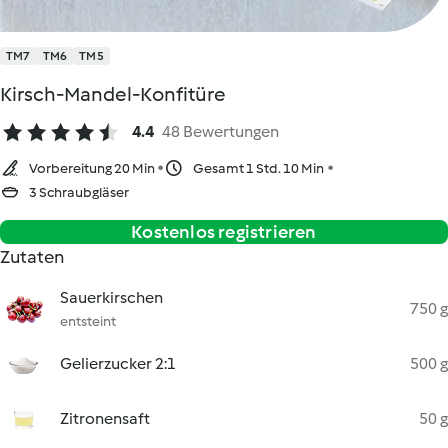
TM7
TM6
TM5
Kirsch-Mandel-Konfitüre
4.4
48 Bewertungen
Vorbereitung 20 Min
Gesamt 1 Std. 10 Min
3 Schraubgläser
Kostenlos registrieren
Zutaten
Sauerkirschen
750 g
entsteint
Gelierzucker 2:1
500 g
Zitronensaft
50 g