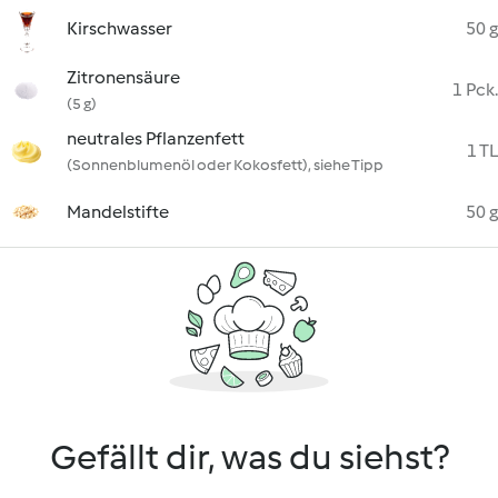
Kirschwasser
50 g
Zitronensäure
1 Pck.
(5 g)
neutrales Pflanzenfett
1 TL
(Sonnenblumenöl oder Kokosfett), siehe Tipp
Mandelstifte
50 g
Gefällt dir, was du siehst?