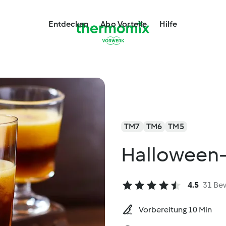
Entdecken
Abo Vorteile
Hilfe
TM7
TM6
TM5
Halloween-
4.5
31 Be
Vorbereitung 10 Min