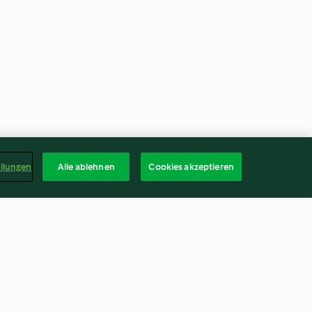
ellungen
Alle ablehnen
Cookies akzeptieren
chen aus den
Whiskey-Karamell-Kakao