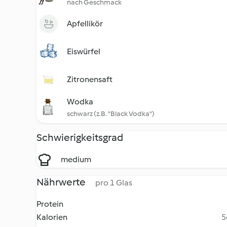
nach Geschmack
Apfellikör
Eiswürfel
Zitronensaft
Wodka
schwarz (z.B. "Black Vodka")
Schwierigkeitsgrad
medium
Nährwerte
pro 1 Glas
Protein
Kalorien
5