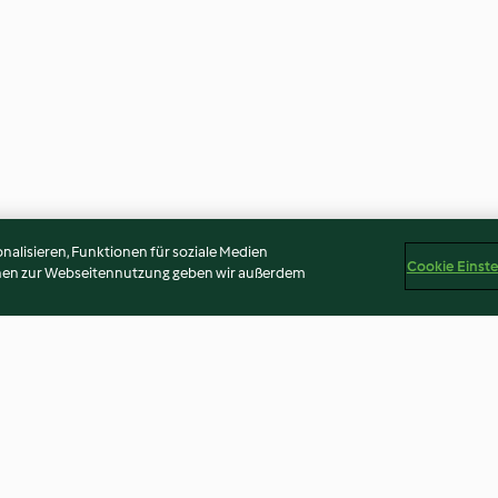
alisieren, Funktionen für soziale Medien
Cookie Einst
onen zur Webseitennutzung geben wir außerdem
Schokoladen-Baiser-Auflauf
Leichter Zupfku