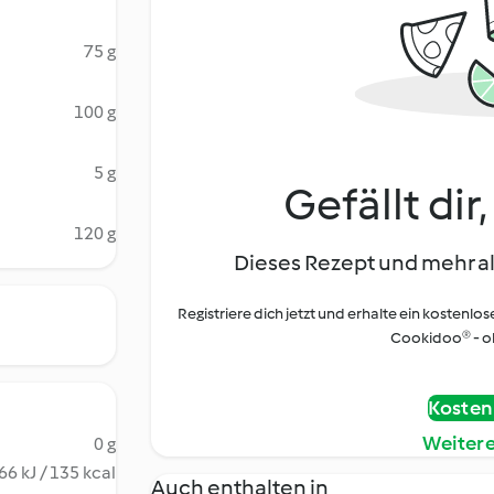
75 g
100 g
5 g
Gefällt dir
120 g
Dieses Rezept und mehr al
Registriere dich jetzt und erhalte ein kostenlos
Cookidoo® - oh
Kostenl
Weiter
0 g
66 kJ / 135 kcal
Auch enthalten in