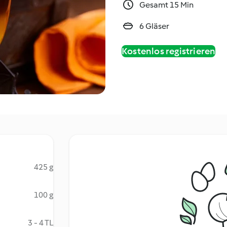
Gesamt 15 Min
6 Gläser
Kostenlos registrieren
425 g
100 g
3 - 4 TL