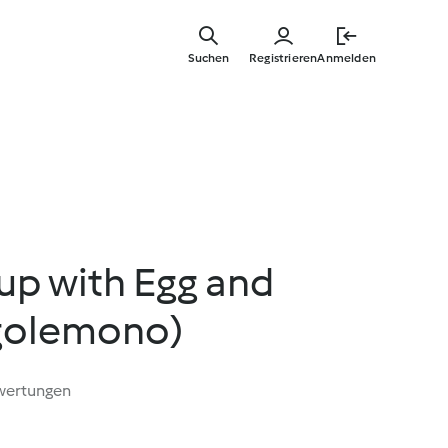
Zum
Hauptinha
Suchen
Registrieren
Anmelden
springen
up with Egg and
golemono)
wertungen