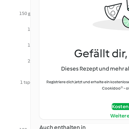
150 g
1
1
Gefällt dir
2
Dieses Rezept und mehr al
1 tsp
Registriere dich jetzt und erhalte ein kostenlos
Cookidoo® - oh
Kostenl
Weiter
Auch enthalten in