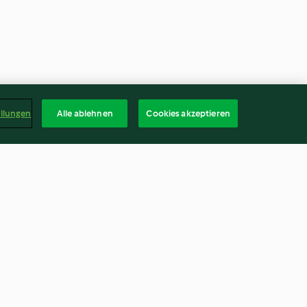
ellungen
Alle ablehnen
Cookies akzeptieren
lic Sauce
Stir-fried Vegetable Mixture
4.7
(26)