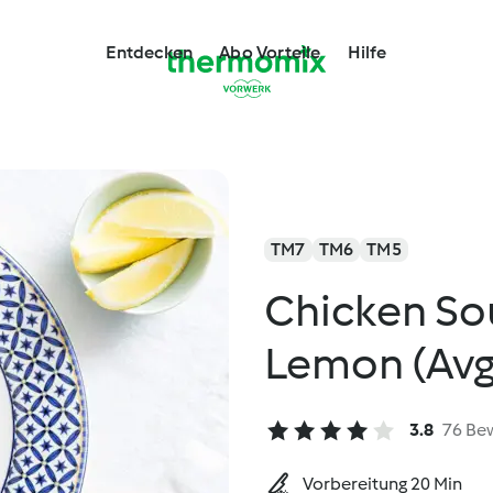
Entdecken
Abo Vorteile
Hilfe
TM7
TM6
TM5
Chicken So
Lemon (Av
3.8
76 Be
Vorbereitung 20 Min