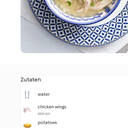
Zutaten
water
chicken wings
skin on
potatoes