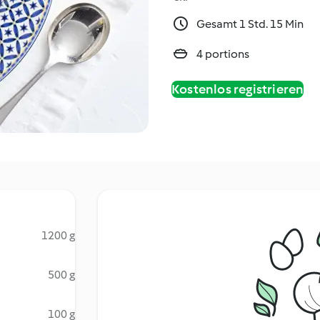
Gesamt 1 Std. 15 Min
4 portions
Kostenlos registrieren
1200 g
500 g
100 g