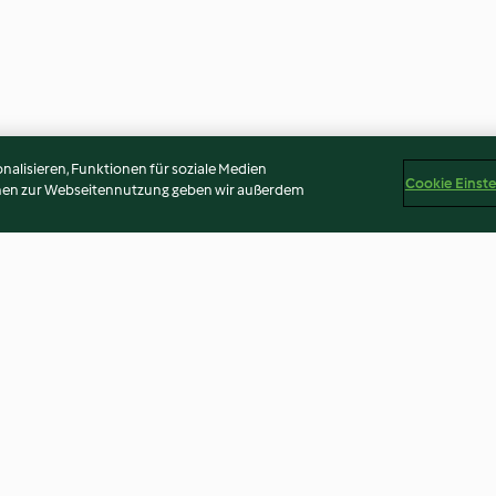
alisieren, Funktionen für soziale Medien
Cookie Einst
onen zur Webseitennutzung geben wir außerdem
s with Rice
Orange Chiffon Cake
Mussels with Gar
4.4
(57)
3.5
(10)