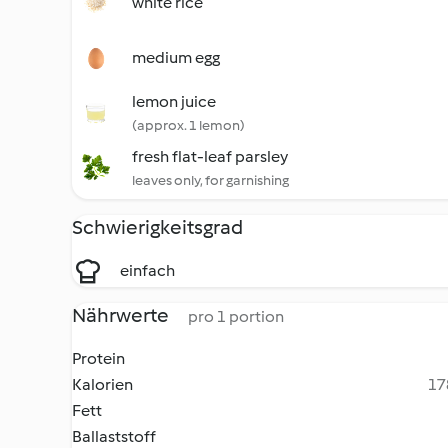
white rice
medium egg
lemon juice
(approx. 1 lemon)
fresh flat-leaf parsley
leaves only, for garnishing
Schwierigkeitsgrad
einfach
Nährwerte
pro 1 portion
Protein
Kalorien
17
Fett
Ballaststoff