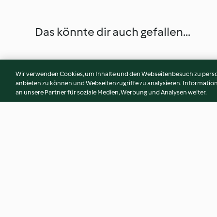
Das könnte dir auch gefallen...
Wir verwenden Cookies, um Inhalte und den Webseitenbesuch zu person
anbieten zu können und Webseitenzugriffe zu analysieren. Informati
an unsere Partner für soziale Medien, Werbung und Analysen weiter.
Orange Squash
Meat and Vegetable
4.8
(32)
3.0
(7)