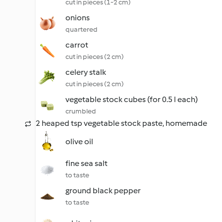
cut in pieces (1-2 cm)
onions
quartered
carrot
cut in pieces (2 cm)
celery stalk
cut in pieces (2 cm)
vegetable stock cubes (for 0.5 l each)
crumbled
2 heaped tsp vegetable stock paste, homemade
olive oil
fine sea salt
to taste
ground black pepper
to taste