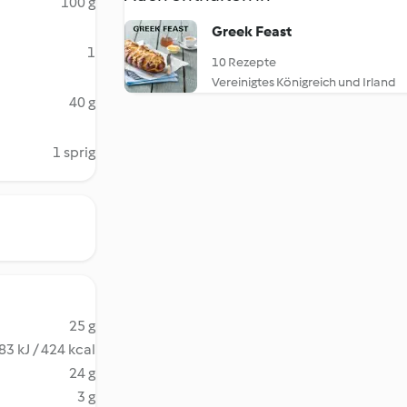
100 g
Greek Feast
1
10 Rezepte
Vereinigtes Königreich und Irland
40 g
1 sprig
25 g
83 kJ / 424 kcal
24 g
3 g