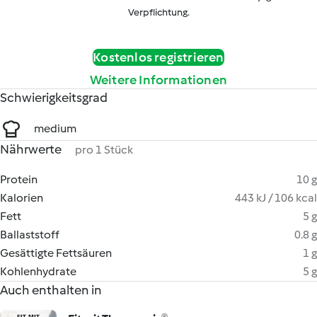
Verpflichtung.
Kostenlos registrieren
Weitere Informationen
Schwierigkeitsgrad
medium
Nährwerte
pro 1 Stück
Protein
10 g
Kalorien
443 kJ / 106 kcal
Fett
5 g
Ballaststoff
0.8 g
Gesättigte Fettsäuren
1 g
Kohlenhydrate
5 g
Auch enthalten in