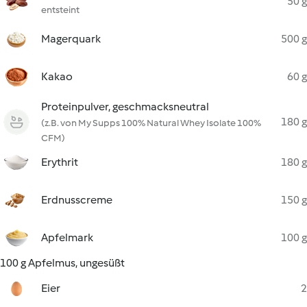
50 g
entsteint
Magerquark
500 g
Kakao
60 g
Proteinpulver, geschmacksneutral
180 g
(z.B. von My Supps 100% Natural Whey Isolate 100%
CFM)
Erythrit
180 g
Erdnusscreme
150 g
Apfelmark
100 g
100 g Apfelmus, ungesüßt
Eier
2