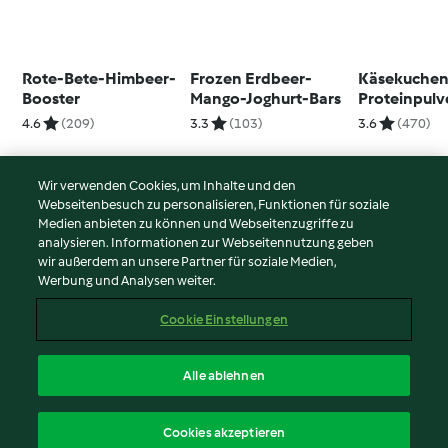
Rote-Bete-Himbeer-
Frozen Erdbeer-
Käsekuchen
Booster
Mango-Joghurt-Bars
Proteinpulv
4.6
(209)
3.3
(103)
3.6
(470)
Wir verwenden Cookies, um Inhalte und den
Webseitenbesuch zu personalisieren, Funktionen für soziale
© Copyright 2026
Medien anbieten zu können und Webseitenzugriffe zu
analysieren. Informationen zur Webseitennutzung geben
Nutzungsbedingungen
wir außerdem an unsere Partner für soziale Medien,
Werbung und Analysen weiter.
Datenschutzrichtlinien
Disclaimer
Cookie Einstellungen
Impressum
Cookies
Alle ablehnen
Inhalt melden
Deutsch
Cookies akzeptieren