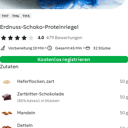
TM7
TM6
TM5
Erdnuss-Schoko-Proteinriegel
4.0
479 Bewertungen
Vorbereitung 20 Min
Gesamt 45 Min
32 Stücke
Kostenlos registrieren
Zutaten
Haferflocken, zart
50 g
Zartbitter-Schokolade
50 g
(85% Kakao), in Stücken
Mandeln
50 g
Datteln