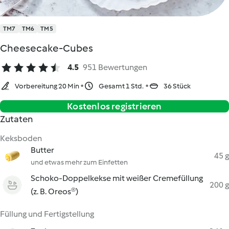
TM7
TM6
TM5
Cheesecake-Cubes
4.5
951 Bewertungen
Vorbereitung 20 Min
Gesamt 1 Std.
36 Stück
Kostenlos registrieren
Zutaten
Keksboden
Butter
45 g
und etwas mehr zum Einfetten
Schoko-Doppelkekse mit weißer Cremefüllung
200 g
(z. B. Oreos®)
Füllung und Fertigstellung