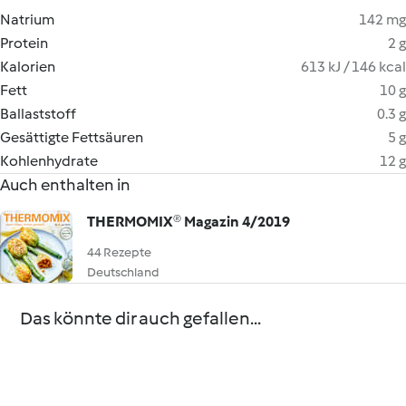
Natrium
142 mg
Protein
2 g
Kalorien
613 kJ / 146 kcal
Fett
10 g
Ballaststoff
0.3 g
Gesättigte Fettsäuren
5 g
Kohlenhydrate
12 g
Auch enthalten in
THERMOMIX® Magazin 4/2019
44 Rezepte
Deutschland
Das könnte dir auch gefallen...