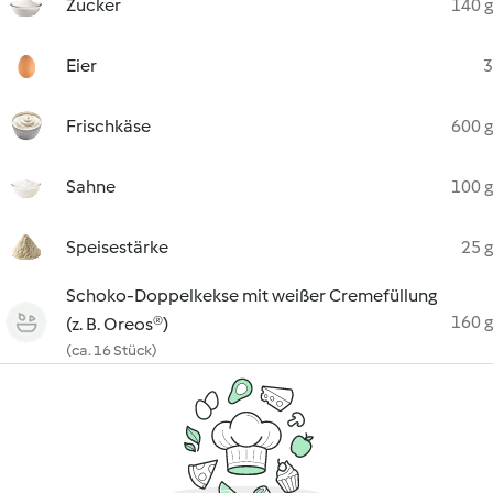
Zucker
140 g
Eier
3
Frischkäse
600 g
Sahne
100 g
Speisestärke
25 g
Schoko-Doppelkekse mit weißer Cremefüllung
160 g
(z. B. Oreos®)
(ca. 16 Stück)