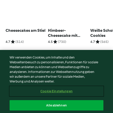
Cheesecakes am Stiel
Himbeer-
Weiße Scho
Cheesecake mit
Cookies
weißer Schokolade
4.7
(514)
4.5
(730)
4.7
(565)
Wir verwenden Cookies, um Inhalte und den
Webseitenbesuch zu personalisieren, Funktionen für soziale
© Copyright 2026
Medien anbieten zu können und Webseitenzugriffe zu
analysieren. Informationen zur Webseitennutzung geben
Nutzungsbedingungen
wir außerdem an unsere Partner für soziale Medien,
Werbung und Analysen weiter.
Datenschutzrichtlinien
Disclaimer
Cookie Einstellungen
Impressum
Cookies
Alle ablehnen
Inhalt melden