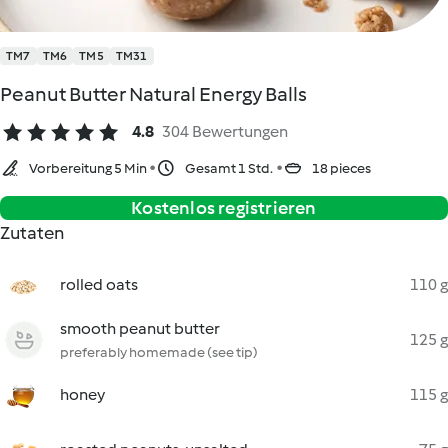
TM7
TM6
TM5
TM31
Peanut Butter Natural Energy Balls
4.8
304 Bewertungen
Vorbereitung 5 Min
Gesamt 1 Std.
18 pieces
Kostenlos registrieren
Zutaten
rolled oats
110 g
smooth peanut butter
125 g
preferably homemade (see tip)
honey
115 g