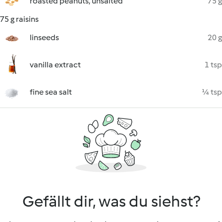
roasted peanuts, unsalted
75 g
75 g raisins
linseeds
20 g
vanilla extract
1 tsp
fine sea salt
¼ tsp
Gefällt dir, was du siehst?