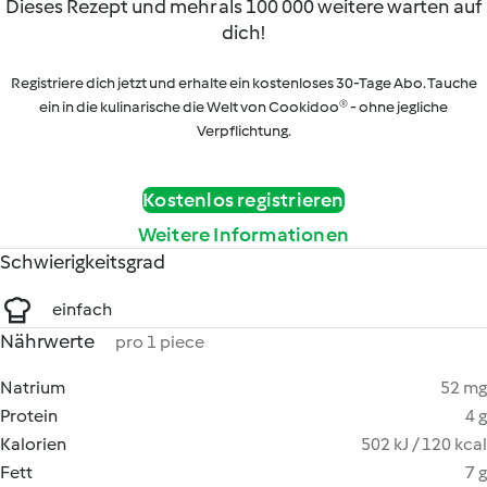
Dieses Rezept und mehr als 100 000 weitere warten auf
dich!
Registriere dich jetzt und erhalte ein kostenloses 30-Tage Abo. Tauche
ein in die kulinarische die Welt von Cookidoo® - ohne jegliche
Verpflichtung.
Kostenlos registrieren
Weitere Informationen
Schwierigkeitsgrad
einfach
Nährwerte
pro 1 piece
Natrium
52 mg
Protein
4 g
Kalorien
502 kJ / 120 kcal
Fett
7 g