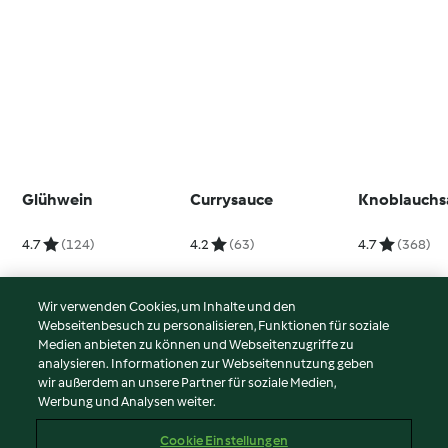
Glühwein
Currysauce
Knoblauchs
4.7
(124)
4.2
(63)
4.7
(368)
Wir verwenden Cookies, um Inhalte und den
Webseitenbesuch zu personalisieren, Funktionen für soziale
© Copyright 2026
Medien anbieten zu können und Webseitenzugriffe zu
analysieren. Informationen zur Webseitennutzung geben
Nutzungsbedingungen
wir außerdem an unsere Partner für soziale Medien,
Werbung und Analysen weiter.
Datenschutzrichtlinien
Disclaimer
Cookie Einstellungen