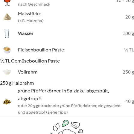
10 - 20 g
nach Geschmack
Maisstärke
20 g
(z.B. Maizena)
Wasser
100 g
Fleischbouillon Paste
½ TL
½ TL Gemüsebouillon Paste
Vollrahm
250 g
250 g Halbrahm
grüne Pfefferkörner, in Salzlake, abgespült,
abgetropft
40 g
oder 20 g getrocknete grüne Pfefferkörner, eingeweicht
und abgetropf (siehe Tipp)