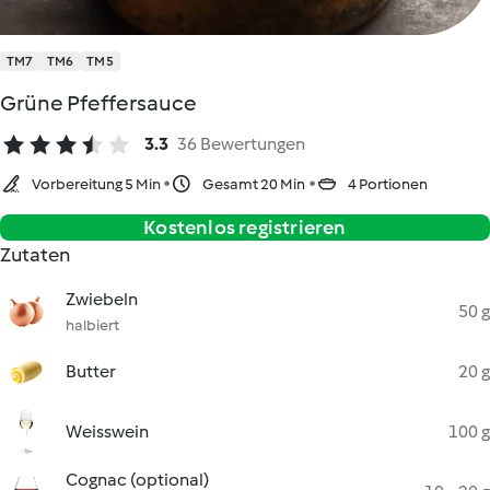
TM7
TM6
TM5
Grüne Pfeffersauce
3.3
36 Bewertungen
Vorbereitung 5 Min
Gesamt 20 Min
4 Portionen
Kostenlos registrieren
Zutaten
Zwiebeln
50 g
halbiert
Butter
20 g
Weisswein
100 g
Cognac (optional)