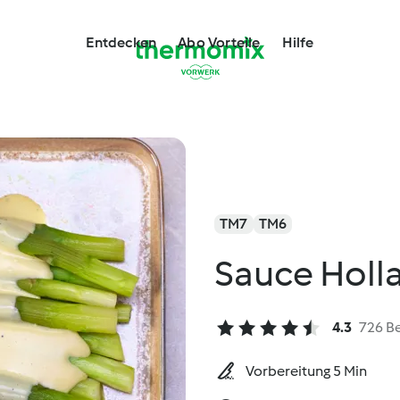
Entdecken
Abo Vorteile
Hilfe
TM7
TM6
Sauce Holl
4.3
726 B
Vorbereitung 5 Min