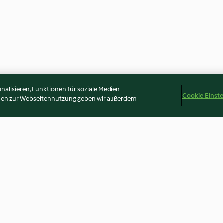
alisieren, Funktionen für soziale Medien
Cookie Einst
onen zur Webseitennutzung geben wir außerdem
landaise
Spargelsuppe aus
Spargel mit Kar
Spargelschalen
Sauce Hollanda
3.6
(794)
4.7
(195)