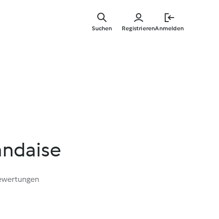
Zum
Hauptinha
Suchen
Registrieren
Anmelden
springen
andaise
ewertungen