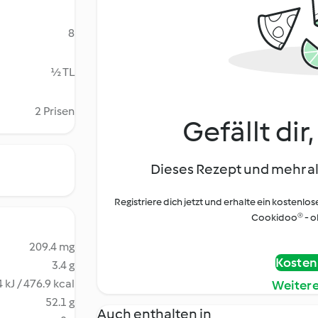
8
½ TL
2 Prisen
Gefällt dir
Dieses Rezept und mehr al
Registriere dich jetzt und erhalte ein kostenlos
Cookidoo® - oh
209.4 mg
Kostenl
3.4 g
 kJ / 476.9 kcal
Weiter
52.1 g
Auch enthalten in