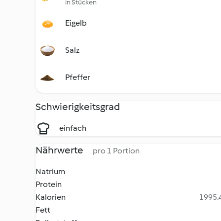
in Stücken
Eigelb
Salz
Pfeffer
Schwierigkeitsgrad
einfach
Nährwerte
pro 1 Portion
Natrium
Protein
Kalorien
1995.4
Fett