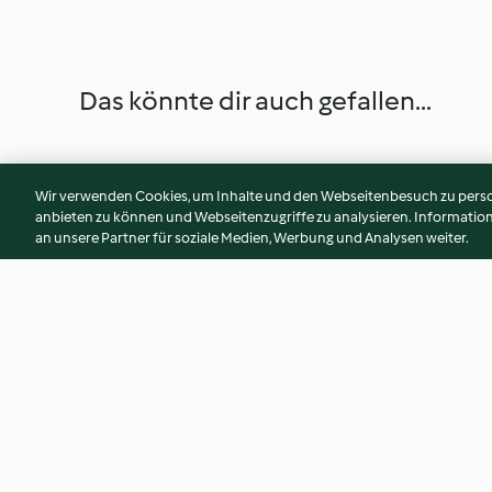
Das könnte dir auch gefallen...
Wir verwenden Cookies, um Inhalte und den Webseitenbesuch zu person
anbieten zu können und Webseitenzugriffe zu analysieren. Informati
an unsere Partner für soziale Medien, Werbung und Analysen weiter.
Klassische Zabaglione
Schnelle Sauce Hol
4.1
(110)
4.3
(1.4K)