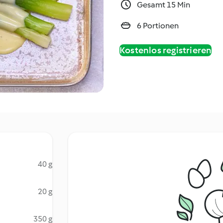
Gesamt 15 Min
6 Portionen
Kostenlos registrieren
40 g
20 g
350 g