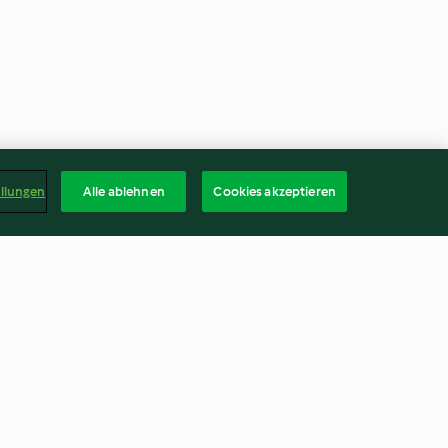
ellungen
Alle ablehnen
Cookies akzeptieren
toffeln und
Baisergeister
ise
3.9
(781)