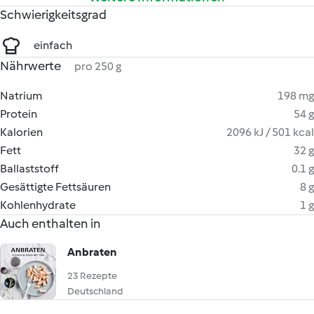
Schwierigkeitsgrad
einfach
Nährwerte
pro 250 g
Natrium
198 mg
Protein
54 g
Kalorien
2096 kJ / 501 kcal
Fett
32 g
Ballaststoff
0.1 g
Gesättigte Fettsäuren
8 g
Kohlenhydrate
1 g
Auch enthalten in
Anbraten
23 Rezepte
Deutschland