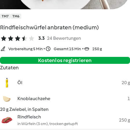
TM7
TM6
Rindfleischwürfel anbraten (medium)
3.3
24 Bewertungen
Vorbereitung 5 Min
Gesamt 15 Min
250 g
Kostenlos registrieren
Zutaten
Öl
20 g
Knoblauchzehe
1
20 g Zwiebel, in Spalten
Rindfleisch
250 g
in Würfeln (3 cm), trocken getupft