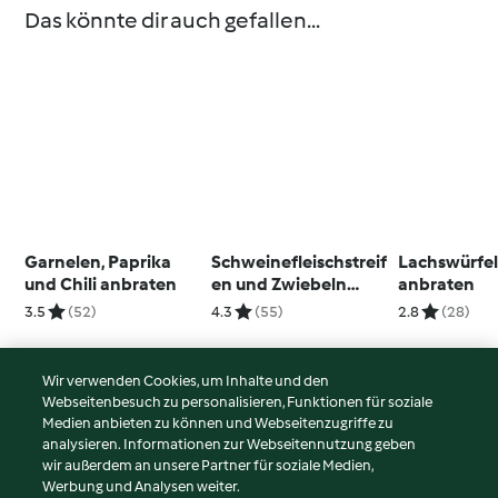
Das könnte dir auch gefallen...
Garnelen, Paprika
Schweinefleischstreif
Lachswürfe
und Chili anbraten
en und Zwiebeln
anbraten
anbraten
3.5
(52)
4.3
(55)
2.8
(28)
Wir verwenden Cookies, um Inhalte und den
Webseitenbesuch zu personalisieren, Funktionen für soziale
© Copyright 2026
Medien anbieten zu können und Webseitenzugriffe zu
analysieren. Informationen zur Webseitennutzung geben
Nutzungsbedingungen
wir außerdem an unsere Partner für soziale Medien,
Werbung und Analysen weiter.
Datenschutzrichtlinien