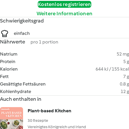
Kostenlos registrieren
Weitere Informationen
Schwierigkeitsgrad
einfach
Nährwerte
pro 1 portion
Natrium
52 mg
Protein
5 g
Kalorien
644 kJ / 155 kcal
Fett
7 g
Gesättigte Fettsäuren
0.8 g
Kohlenhydrate
12 g
Auch enthalten in
Plant-based Kitchen
30 Rezepte
Vereinigtes Königreich und Irland