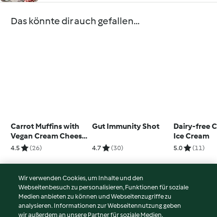
Das könnte dir auch gefallen...
Carrot Muffins with
Gut Immunity Shot
Dairy-free 
Vegan Cream Cheese
Ice Cream
Icing
4.5
(26)
4.7
(30)
5.0
(11)
Wir verwenden Cookies, um Inhalte und den
Webseitenbesuch zu personalisieren, Funktionen für soziale
© Copyright 2026
Medien anbieten zu können und Webseitenzugriffe zu
analysieren. Informationen zur Webseitennutzung geben
Nutzungsbedingungen
wir außerdem an unsere Partner für soziale Medien,