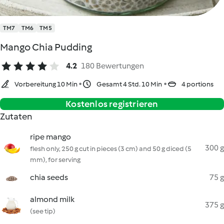
TM7
TM6
TM5
Mango Chia Pudding
4.2
180 Bewertungen
Vorbereitung 10 Min
Gesamt 4 Std. 10 Min
4 portions
Kostenlos registrieren
Zutaten
ripe mango
300 g
flesh only, 250 g cut in pieces (3 cm) and 50 g diced (5
mm), for serving
chia seeds
75 g
almond milk
375 g
(see tip)