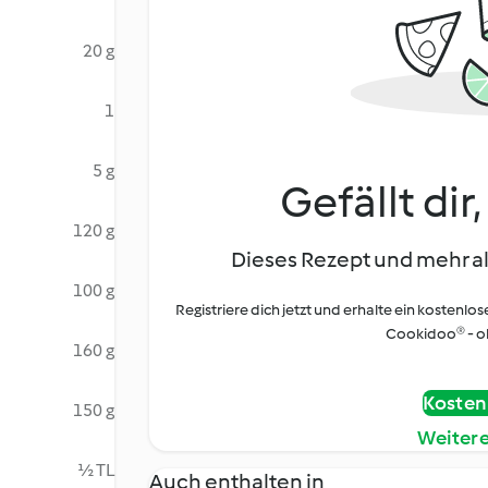
20 g
1
5 g
Gefällt dir
120 g
Dieses Rezept und mehr al
100 g
Registriere dich jetzt und erhalte ein kostenlos
Cookidoo® - oh
160 g
Kostenl
150 g
Weiter
½ TL
Auch enthalten in