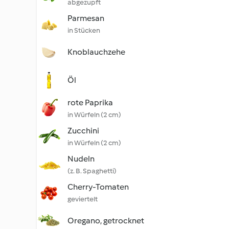
abgezupft
Parmesan
in Stücken
Knoblauchzehe
Öl
rote Paprika
in Würfeln (2 cm)
Zucchini
in Würfeln (2 cm)
Nudeln
(z. B. Spaghetti)
Cherry-Tomaten
geviertelt
Oregano, getrocknet