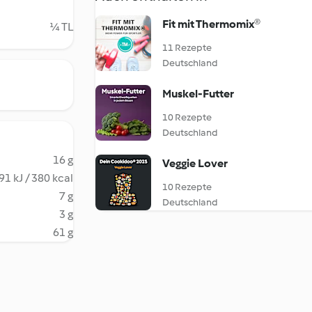
Fit mit Thermomix®
¼ TL
11 Rezepte
Deutschland
Muskel-Futter
10 Rezepte
Deutschland
16 g
Veggie Lover
91 kJ / 380 kcal
10 Rezepte
7 g
Deutschland
3 g
61 g