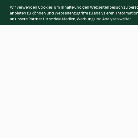
Wir verwenden Cookies, um Inhalte und den Webseitenbesuch zu person
anbieten zu können und Webseitenzugriffe zu analysieren. Informati
an unsere Partner für soziale Medien, Werbung und Analysen weiter.
Vorrats-Tortellini-Suppe
Gnocchi mit Lachs 
in Zitronen-Kräute
4.5
(834)
4.2
(696)
© Copyright 2026
Nutzungsbedingungen
Datenschutzrichtlinien