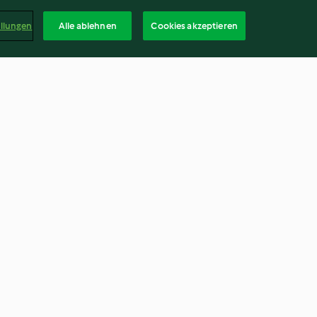
ellungen
Alle ablehnen
Cookies akzeptieren
fännchen
Hähnchen-Spinat-Ragout mit
getrockneten Tomaten
4.6
(1.9K)
Deuts