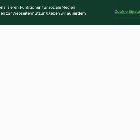
alisieren, Funktionen für soziale Medien
Cookie Einst
onen zur Webseitennutzung geben wir außerdem
und Spinat
Caprese Wraps
Gemüse-Feta-P
r-Sauce
4.7
(2.1K)
4.2
(718)
Disclaimer
Impressum
Cookies
Inhalt melden