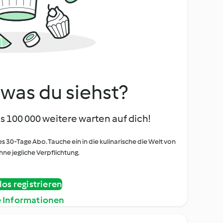
, was du siehst?
s 100 000 weitere warten auf dich!
es 30-Tage Abo. Tauche ein in die kulinarische die Welt von
ne jegliche Verpflichtung.
os registrieren
e Informationen