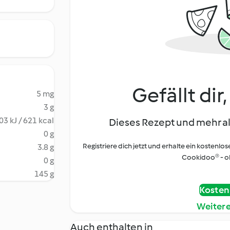
Gefällt dir
5 mg
3 g
03 kJ / 621 kcal
Dieses Rezept und mehr al
0 g
Registriere dich jetzt und erhalte ein kostenlos
3.8 g
Cookidoo® - oh
0 g
145 g
Kostenl
Weiter
Auch enthalten in