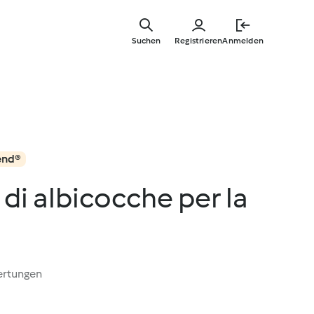
Zum
Hauptinha
Suchen
Registrieren
Anmelden
springen
end®
di albicocche per la
ertungen