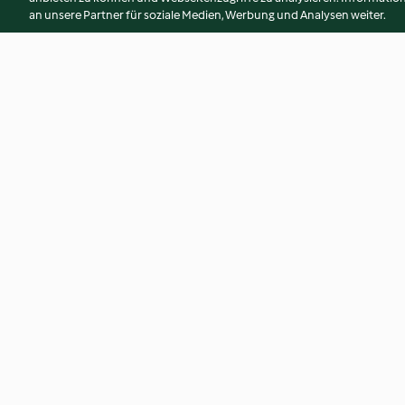
an unsere Partner für soziale Medien, Werbung und Analysen weiter.
Confettura di albicocche
Albumi montati a 
3.0
(2)
4.4
(8)
© Copyright 2026
Nutzungsbedingungen
Datenschutzrichtlinien