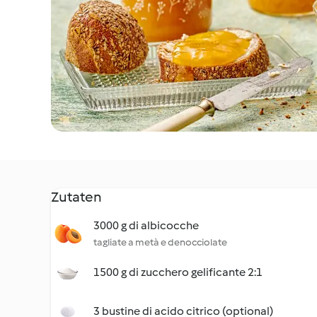
Zutaten
3000 g di albicocche
tagliate a metà e denocciolate
1500 g di zucchero gelificante 2:1
3 bustine di acido citrico (optional)