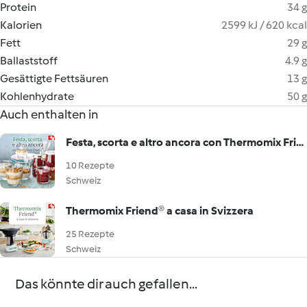
Protein
34 g
Kalorien
2599 kJ / 620 kcal
Fett
29 g
Ballaststoff
4.9 g
Gesättigte Fettsäuren
13 g
Kohlenhydrate
50 g
Auch enthalten in
Festa, scorta e altro ancora con Thermomix Friend®
10 Rezepte
Schweiz
Thermomix Friend® a casa in Svizzera
25 Rezepte
Schweiz
Das könnte dir auch gefallen...