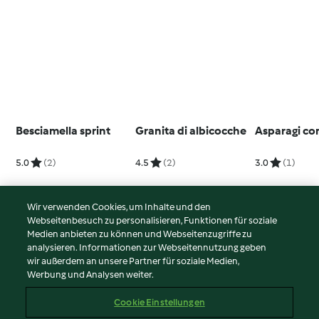
Besciamella sprint
Granita di albicocche
Asparagi co
5.0
(2)
4.5
(2)
3.0
(1)
Wir verwenden Cookies, um Inhalte und den
Webseitenbesuch zu personalisieren, Funktionen für soziale
© Copyright 2026
Medien anbieten zu können und Webseitenzugriffe zu
analysieren. Informationen zur Webseitennutzung geben
Nutzungsbedingungen
wir außerdem an unsere Partner für soziale Medien,
Werbung und Analysen weiter.
Datenschutzrichtlinien
Disclaimer
Cookie Einstellungen
Impressum