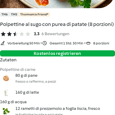
TM6
TM5
Thermomix Friend®
Polpettine al sugo con purea di patate (8 porzioni)
2.3
6 Bewertungen
Vorbereitung 50 Min
Gesamt 1 Std. 30 Min
8 porzioni
Kostenlos registrieren
Zutaten
Polpettine di carne
80 g di pane
fresco o raffermo, a pezzi
160 g di latte
160 g di acqua
12 rametti di prezzemolo a foglia liscia, fresco
le foglioline lavate e asciugate