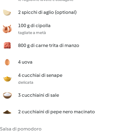
2 spicchi di aglio (optional)
100 g di cipolla
tagliate a metà
800 g di carne trita di manzo
4 uova
4 cucchiai di senape
delicata
3 cucchiaini di sale
2 cucchiaini di pepe nero macinato
Salsa di pomodoro