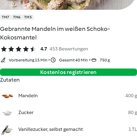
TM7
TM6
TM5
Gebrannte Mandeln im weißen Schoko-
Kokosmantel
4.7
453 Bewertungen
Vorbereitung 15 Min
Gesamt 40 Min
750 g
Kostenlos registrieren
Zutaten
Mandeln
400 g
Zucker
80 g
Vanillezucker, selbst gemacht
1 TL