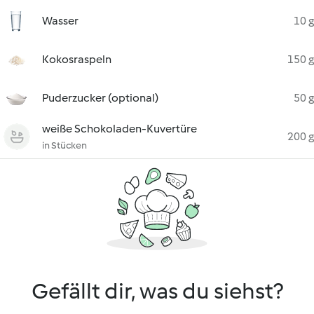
Wasser
10 g
Kokosraspeln
150 g
Puderzucker (optional)
50 g
weiße Schokoladen-Kuvertüre
200 g
in Stücken
Gefällt dir, was du siehst?