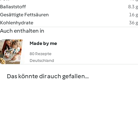
Ballaststoff
8.3 g
Gesättigte Fettsäuren
16 g
Kohlenhydrate
36 g
Auch enthalten in
Made by me
80 Rezepte
Deutschland
Das könnte dir auch gefallen...