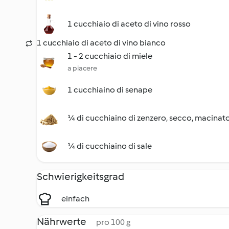
1 cucchiaio di aceto di vino rosso
1 cucchiaio di aceto di vino bianco
1 - 2 cucchiaio di miele
a piacere
1 cucchiaino di senape
¼ di cucchiaino di zenzero, secco, macinat
¼ di cucchiaino di sale
Schwierigkeitsgrad
einfach
Nährwerte
pro 100 g