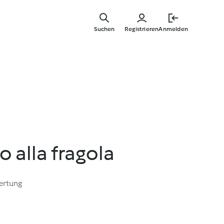
Zum
Hauptinha
Suchen
Registrieren
Anmelden
springen
 alla fragola
ertung