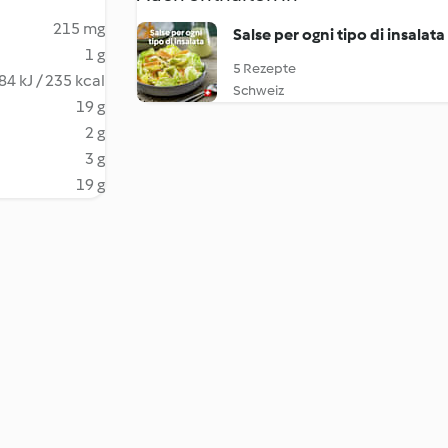
215 mg
Salse per ogni tipo di insalata
1 g
5 Rezepte
84 kJ / 235 kcal
Schweiz
19 g
2 g
3 g
19 g