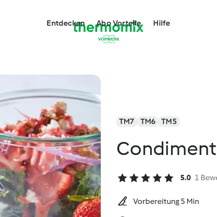
Entdecken
Abo Vorteile
Hilfe
TM7
TM6
TM5
Condimento
5.0
1 Bew
Vorbereitung 5 Min