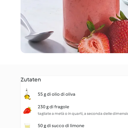
Zutaten
55 g di olio di oliva
230 g di fragole
tagliate a metà o in quarti, a seconda delle dimensi
50 g di succo di limone