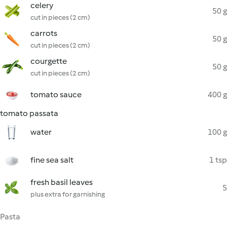
celery
50 g
cut in pieces (2 cm)
carrots
50 g
cut in pieces (2 cm)
courgette
50 g
cut in pieces (2 cm)
tomato sauce
400 g
tomato passata
water
100 g
fine sea salt
1 tsp
fresh basil leaves
5
plus extra for garnishing
Pasta