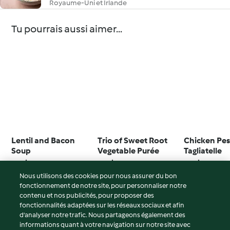
Royaume-Uni et Irlande
Tu pourrais aussi aimer...
Lentil and Bacon
Trio of Sweet Root
Chicken Pe
Soup
Vegetable Purée
Tagliatelle
4.7
(389)
4.6
(40)
4.4
(290)
Nous utilisons des cookies pour nous assurer du bon
fonctionnement de notre site, pour personnaliser notre
contenu et nos publicités, pour proposer des
fonctionnalités adaptées sur les réseaux sociaux et afin
© Copyright 2026
d’analyser notre trafic. Nous partageons également des
informations quant à votre navigation sur notre site avec