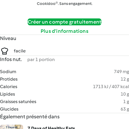
Cookidoo®. Sans engagement.
Créer un compte gratuitement
Plus d’informations
Niveau
facile
Infos nut.
par 1 portion
Sodium
749 mg
Protides
12 g
Calories
1713 kJ / 407 kcal
Lipides
10 g
Graisses saturées
1 g
Glucides
63 g
Également présenté dans
7 Days of Healthy Eats