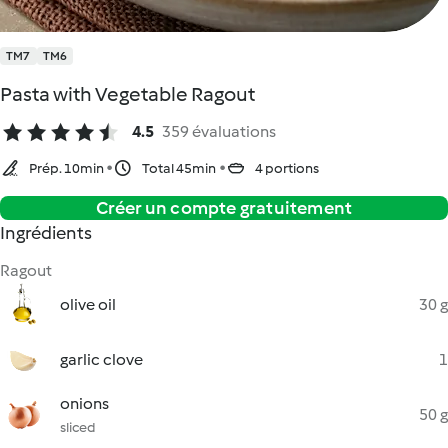
TM7
TM6
Pasta with Vegetable Ragout
4.5
359 évaluations
Prép. 10min
Total 45min
4 portions
Créer un compte gratuitement
Ingrédients
Ragout
olive oil
30 g
garlic clove
1
onions
50 g
sliced