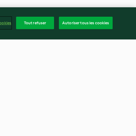
ookies
Tout refuser
Autoriser tous les cookies
a confiture
Crème dessert à la vanille
3.9
(1.1K)