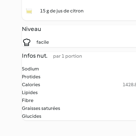
15 g de jus de citron
Niveau
facile
Infos nut.
par 1 portion
Sodium
Protides
Calories
1428.8
Lipides
Fibre
Graisses saturées
Glucides