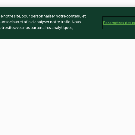
 notre site, pour personnaliser notre contenu et
ux sociaux et afin d’analyser notre trafic. Nous
Paramètres des c
re site avec nos partenaires analytiques,
Galette des Rois à la
Gâteau roulé à l
frangipane
3.9
(818)
4.4
(642)