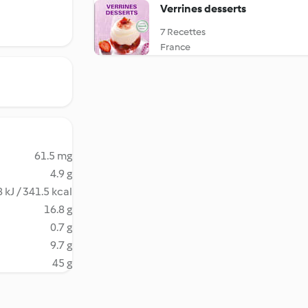
Verrines desserts
7 Recettes
France
61.5 mg
4.9 g
 kJ / 341.5 kcal
16.8 g
0.7 g
9.7 g
45 g