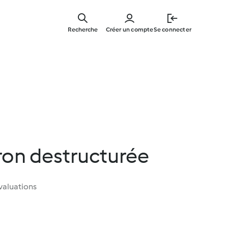
Skip
to
Recherche
Créer un compte
Se connecter
main
content
tron destructurée
valuations