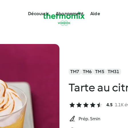
Découvrir
Abonnement
Aide
TM7
TM6
TM5
TM31
Tarte au ci
4.5
1.1K é
Prép. 5min