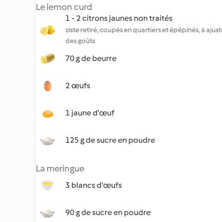
Le lemon curd
1 - 2 citrons jaunes non traités
ziste retiré, coupés en quartiers et épépinés, à ajus
des goûts
70 g de beurre
2 œufs
1 jaune d'œuf
125 g de sucre en poudre
La meringue
3 blancs d'œufs
90 g de sucre en poudre