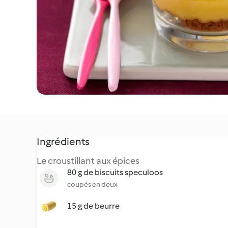
Ingrédients
Le croustillant aux épices
80 g de biscuits speculoos
coupés en deux
15 g de beurre