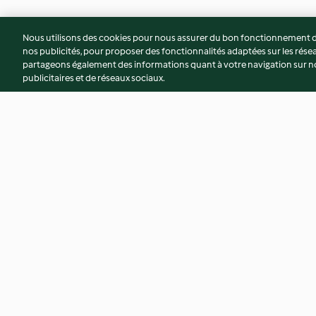
Nous utilisons des cookies pour nous assurer du bon fonctionnement de
nos publicités, pour proposer des fonctionnalités adaptées sur les résea
partageons également des informations quant à votre navigation sur not
publicitaires et de réseaux sociaux.
Pâte feuilletée maison
Cake aux pommes
4.3
(415)
4.1
(676)
© Copyright 2026