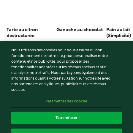
Tarte au citron
Ganache au chocolat
Pain au lait
destructurée
(Simplicité)
4.5
(1.1K)
4.7
(187)
4.6
(908)
Nous utilisons des cookies pour nous assurer du bon
fonctionnement de notre site, pour personnaliser notre
contenu et nos publicités, pour proposer des
fonctionnalités adaptées sur les réseaux sociaux et afin
© Copyright 2026
d’analyser notre trafic. Nous partageons également des
informations quant à votre navigation sur notre site avec
Conditions d'utilisation
nos partenaires analytiques, publicitaires et de réseaux
sociaux.
Politique de confidentialité
Non-responsabilité
Paramètres des cookies
Mentions légales
Cookies
Tout refuser
Contenu du rapport