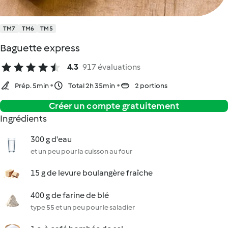
TM7
TM6
TM5
Baguette express
4.3
917 évaluations
Prép. 5min
Total 2h 35min
2 portions
Créer un compte gratuitement
Ingrédients
300 g d'eau
et un peu pour la cuisson au four
15 g de levure boulangère fraîche
400 g de farine de blé
type 55 et un peu pour le saladier