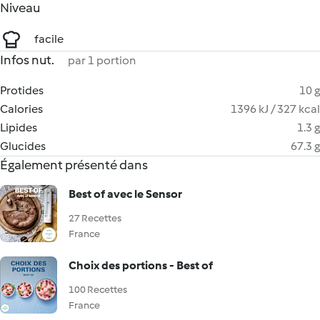
Niveau
facile
Infos nut.
par 1 portion
Protides
10 g
Calories
1396 kJ / 327 kcal
Lipides
1.3 g
Glucides
67.3 g
Également présenté dans
Best of avec le Sensor
27 Recettes
France
Choix des portions - Best of
100 Recettes
France