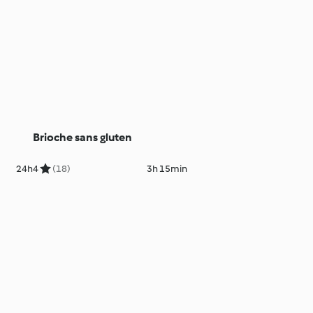
Brioche sans gluten
24h
4
(18)
3h 15min