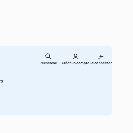
Skip
to
Recherche
Créer un compte
Se connecter
main
content
s
es