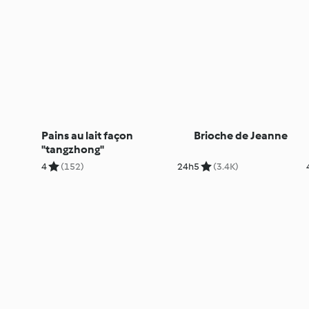
Pains au lait façon
Brioche de Jeanne
"tangzhong"
4
(152)
24h
5
(3.4K)