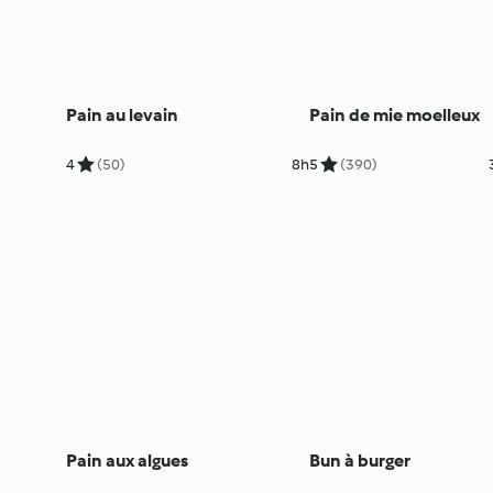
Pain au levain
Pain de mie moelleux
4
(50)
8h
5
(390)
Pain aux algues
Bun à burger