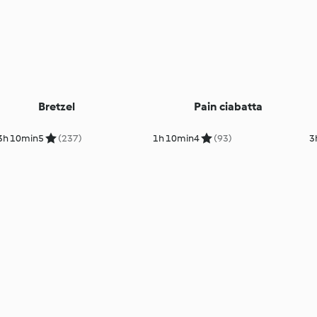
Bretzel
Pain ciabatta
3h 10min
5
(237)
1h 10min
4
(93)
3