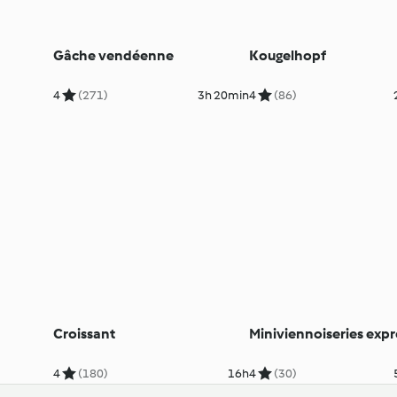
Gâche vendéenne
Kougelhopf
4
(271)
3h 20min
4
(86)
Croissant
Miniviennoiseries expr
4
(180)
16h
4
(30)