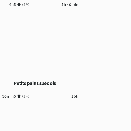
4h
3
(19)
1h 40min
Petits pains suédois
h 50min
5
(14)
16h