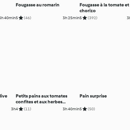
Fougasse au romarin
Fougasse à la tomate et
chorizo
3h 40min
5
(46)
3h 25min
5
(392)
3
live
Petits pains aux tomates
Pain surprise
confites et aux herbes
aromatiques
3h
4
(11)
3h 40min
5
(50)