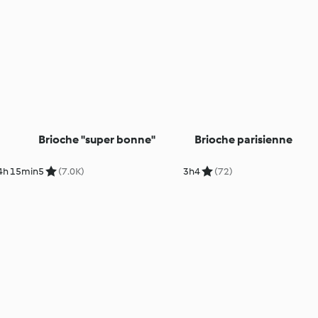
Brioche "super bonne"
Brioche parisienne
4h 15min
5
(7.0K)
3h
4
(72)