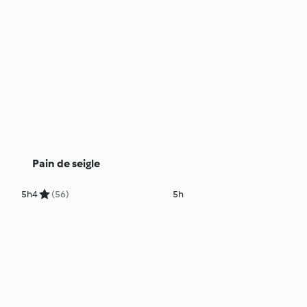
Pain de seigle
5h
4
(56)
5h