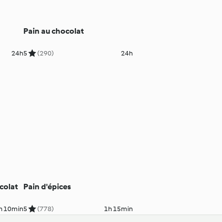
Pain au chocolat
24h
5
(290)
24h
colat
Pain d'épices
h 10min
5
(778)
1h 15min