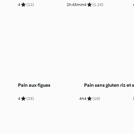
4
(12)
2h 45min
4
(1.1K)
Pain aux figues
Pain sans gluten riz et 
4
(25)
4h
4
(10)