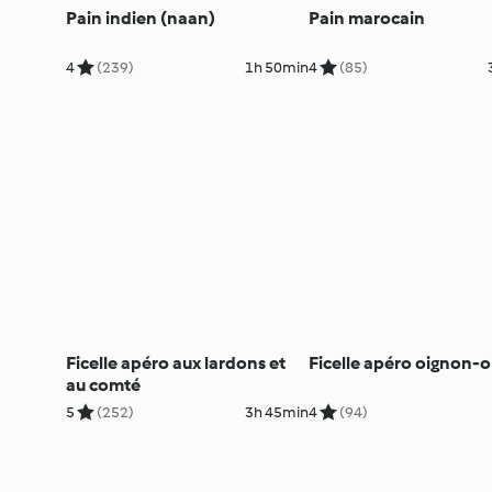
Pain indien (naan)
Pain marocain
4
(239)
1h 50min
4
(85)
Ficelle apéro aux lardons et
Ficelle apéro oignon-o
au comté
5
(252)
3h 45min
4
(94)