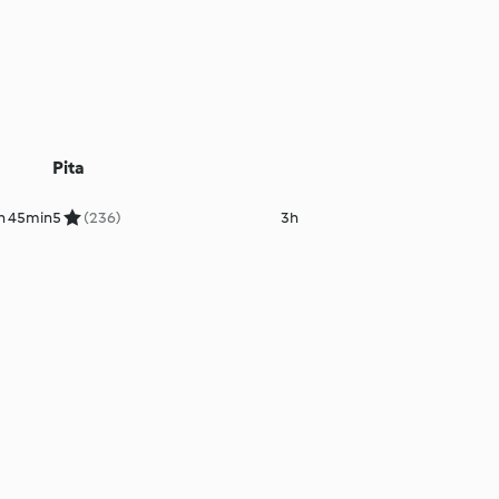
Pita
h 45min
5
(236)
3h