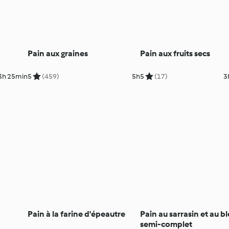
Pain aux graines
Pain aux fruits secs
3h 25min
5
(459)
5h
5
(17)
3
Pain à la farine d'épeautre
Pain au sarrasin et au bl
semi-complet