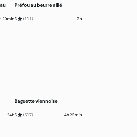
 au
Préfou au beurre aillé
h 20min
5
(111)
3h
Baguette viennoise
24h
5
(517)
4h 25min