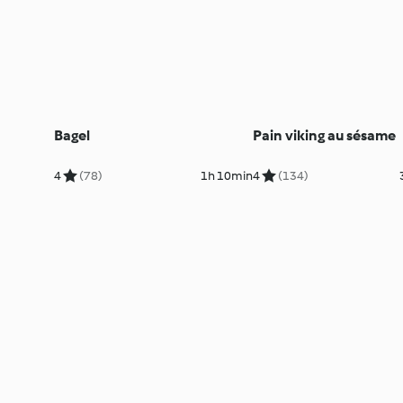
Bagel
Pain viking au sésame
4
(78)
1h 10min
4
(134)