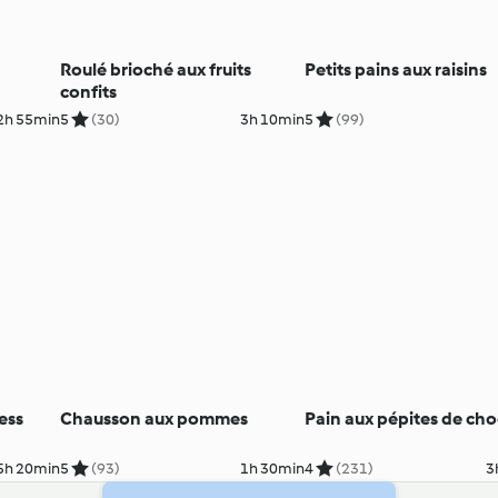
Roulé brioché aux fruits
Petits pains aux raisins
confits
2h 55min
5
(30)
3h 10min
5
(99)
ess
Chausson aux pommes
Pain aux pépites de cho
5h 20min
5
(93)
1h 30min
4
(231)
3