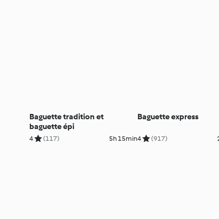
Baguette tradition et
Baguette express
baguette épi
4
(117)
5h 15min
4
(917)