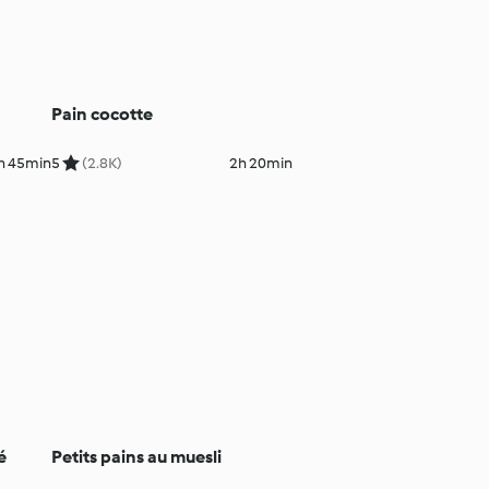
Pain cocotte
h 45min
5
(2.8K)
2h 20min
é
Petits pains au muesli