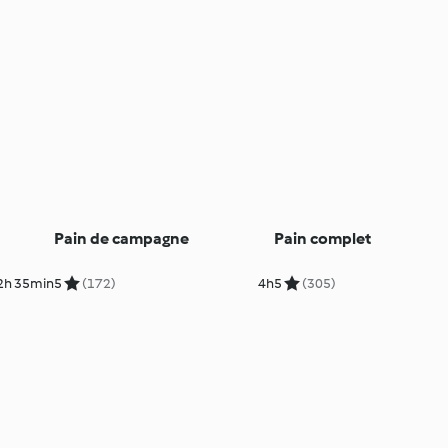
Pain de campagne
Pain complet
2h 35min
5
(172)
4h
5
(305)