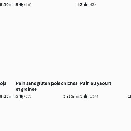
4h 10min
5
(66)
4h
3
(43)
soja
Pain sans gluten pois chiches
Pain au yaourt
et graines
3h 15min
5
(57)
3h 15min
5
(134)
1