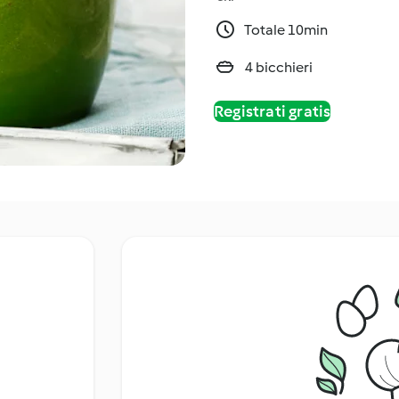
Totale 10min
4 bicchieri
Registrati gratis