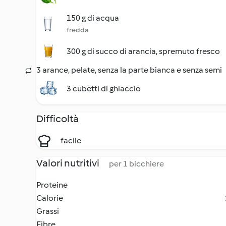
150 g di acqua
fredda
300 g di succo di arancia, spremuto fresco
3 arance, pelate, senza la parte bianca e senza semi
3 cubetti di ghiaccio
Difficoltà
facile
Valori nutritivi
per 1 bicchiere
Proteine
Calorie
Grassi
Fibre