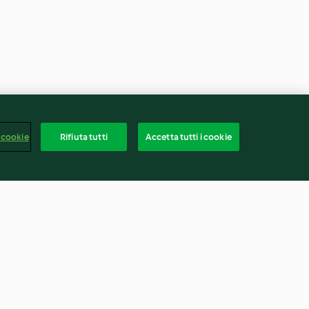
 cookie
Rifiuta tutti
Accetta tutti i cookie
lle e formaggio
Girelle alle noci e cannella