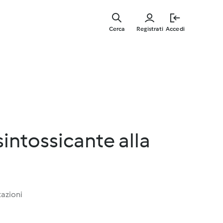
Vai
al
Cerca
Registrati
Accedi
contenut
principal
intossicante alla
a
tazioni