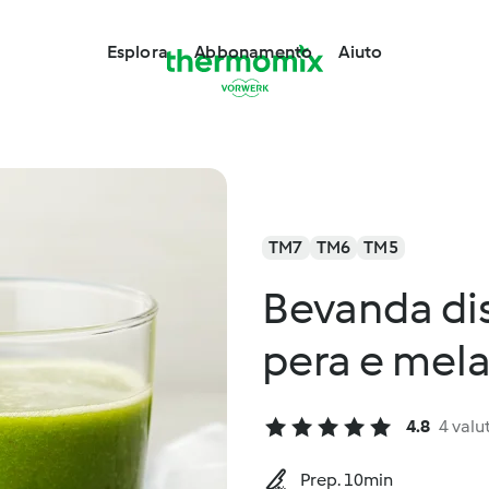
Esplora
Abbonamento
Aiuto
TM7
TM6
TM5
Bevanda dis
pera e mel
4.8
4 valu
Prep. 10min