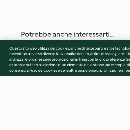
Potrebbe anche interessarti...
Questo sito web utilizza dei cookies, anche di terze parti, e altre tecnolog
raccolte attraverso diverse funzionalità del sito, al fine di raccogliere inf
indirizzare loro messaggi promozionali in linea con le loro preferenze.
altra area del sito o selezione di un elemento dello stesso (ad esempio, di
consenso all'uso dei cookies e delle altre tecnologie di profilazione impie
Insalata di patate
Coulis di frutta