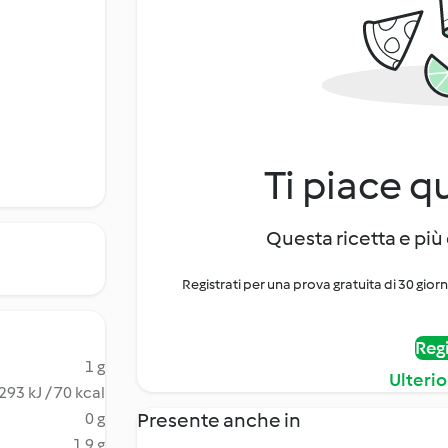
Ti piace q
Questa ricetta e più 
Registrati per una prova gratuita di 30 gior
Regi
1 g
Ulterio
293 kJ / 70 kcal
Presente anche in
0 g
1.9 g