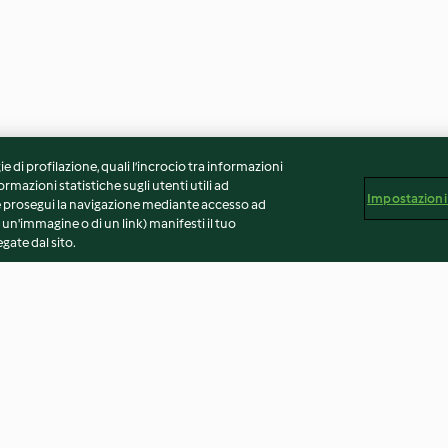
ie di profilazione, quali l’incrocio tra informazioni
ormazioni statistiche sugli utenti utili ad
Impostazioni
 Se prosegui la navigazione mediante accesso ad
 un'immagine o di un link) manifesti il tuo
gate dal sito.
Smoothie allo zenzero e agli
Crostata di cipo
agrumi