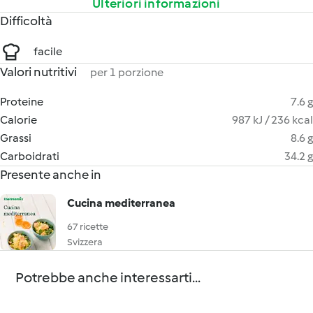
Ulteriori informazioni
Difficoltà
facile
Valori nutritivi
per 1 porzione
Proteine
7.6 g
Calorie
987 kJ / 236 kcal
Grassi
8.6 g
Carboidrati
34.2 g
Presente anche in
Cucina mediterranea
67 ricette
Svizzera
Potrebbe anche interessarti...