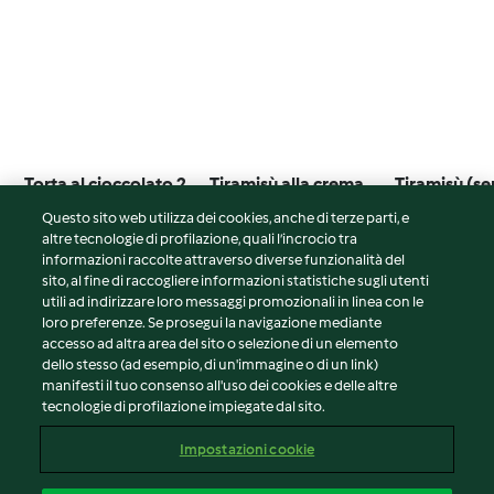
Torta al cioccolato 2
Tiramisù alla crema
Tiramisù (s
ingredienti
gianduia
glutine e se
Questo sito web utilizza dei cookies, anche di terze parti, e
lattosio)
3.4
(18)
2.0
(2)
5.0
(1)
altre tecnologie di profilazione, quali l’incrocio tra
informazioni raccolte attraverso diverse funzionalità del
sito, al fine di raccogliere informazioni statistiche sugli utenti
utili ad indirizzare loro messaggi promozionali in linea con le
loro preferenze. Se prosegui la navigazione mediante
© Copyright 2026
accesso ad altra area del sito o selezione di un elemento
dello stesso (ad esempio, di un'immagine o di un link)
Termini del servizio
manifesti il tuo consenso all'uso dei cookies e delle altre
tecnologie di profilazione impiegate dal sito.
Informativa sulla privacy
Avvertenze generali
Impostazioni cookie
Note legali