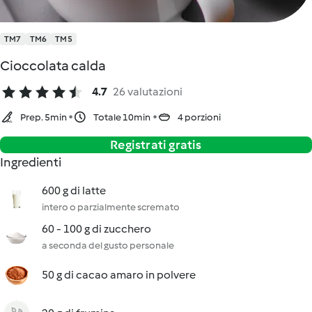
TM7
TM6
TM5
Cioccolata calda
4.7
26 valutazioni
Prep. 5min
Totale 10min
4 porzioni
Registrati gratis
Ingredienti
600 g di latte
intero o parzialmente scremato
60 - 100 g di zucchero
a seconda del gusto personale
50 g di cacao amaro in polvere