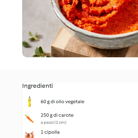
Ingredienti
60 g di olio vegetale
250 g di carote
a pezzi (2 cm)
1 cipolla