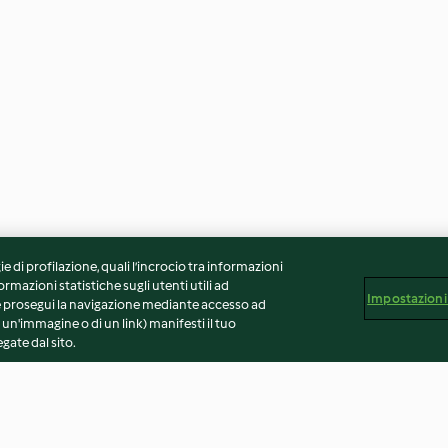
ie di profilazione, quali l’incrocio tra informazioni
ormazioni statistiche sugli utenti utili ad
Impostazioni
 Se prosegui la navigazione mediante accesso ad
 un'immagine o di un link) manifesti il tuo
gate dal sito.