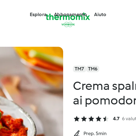
Esplora
Abbonamento
Aiuto
TM7
TM6
Crema spal
ai pomodor
4.7
6 valu
Prep. 5min