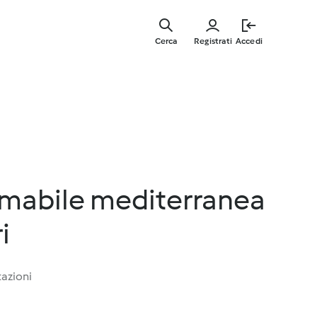
Vai
al
Cerca
Registrati
Accedi
contenut
principal
mabile mediterranea
i
tazioni