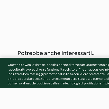
Potrebbe anche interessarti...
Questo sito web utilizza dei cookies, anche di terze parti, e altre tecnolog
raccolte attraverso diverse funzionalità del sito, al fine di raccogliere inf
indirizzare loro messaggi promozionali in linea con le loro preferenze.
altra area del sito o selezione di un elemento dello stesso (ad esempio, di
consenso all'uso dei cookies e delle altre tecnologie di profilazione impie