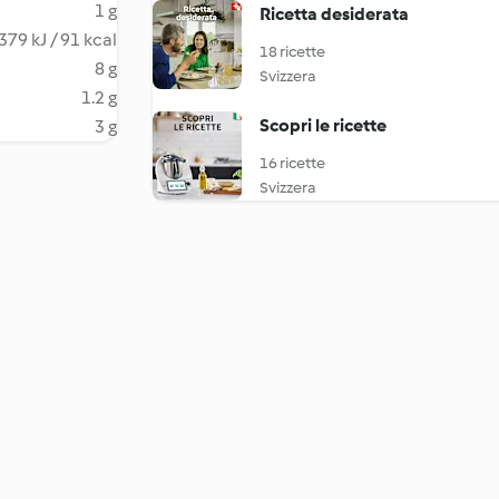
1 g
Ricetta desiderata
379 kJ / 91 kcal
18 ricette
8 g
Svizzera
1.2 g
Scopri le ricette
3 g
16 ricette
Svizzera