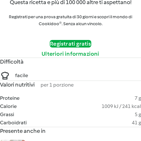
Questa ricetta e più di 100 000 altre ti aspettano!
Registrati per una prova gratuita di 30 giorni e scopri il mondo di
Cookidoo®. Senza alcun vincolo.
Registrati gratis
Ulteriori informazioni
Difficoltà
facile
Valori nutritivi
per 1 porzione
Proteine
7 g
Calorie
1009 kJ / 241 kcal
Grassi
5 g
Carboidrati
41 g
Presente anche in