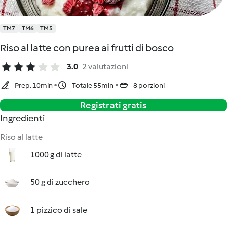
TM7
TM6
TM5
Riso al latte con purea ai frutti di bosco
3.0
2 valutazioni
Prep. 10min
Totale 55min
8 porzioni
Registrati gratis
Ingredienti
Riso al latte
1000 g di latte
50 g di zucchero
1 pizzico di sale