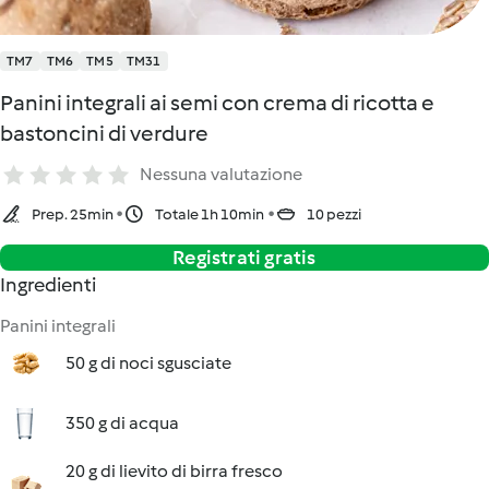
TM7
TM6
TM5
TM31
Panini integrali ai semi con crema di ricotta e
bastoncini di verdure
Nessuna valutazione
Prep. 25min
Totale 1h 10min
10 pezzi
Registrati gratis
Ingredienti
Panini integrali
50 g di noci sgusciate
350 g di acqua
20 g di lievito di birra fresco