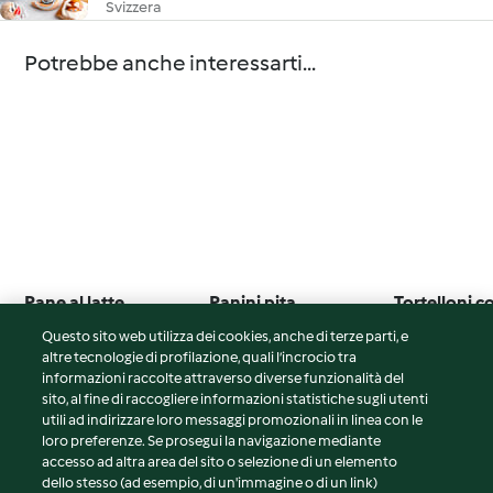
Svizzera
Potrebbe anche interessarti...
Pane al latte
Panini pita
Tortelloni c
di nocciole
Questo sito web utilizza dei cookies, anche di terze parti, e
5.0
(12)
5.0
(6)
5.0
(3)
altre tecnologie di profilazione, quali l’incrocio tra
informazioni raccolte attraverso diverse funzionalità del
sito, al fine di raccogliere informazioni statistiche sugli utenti
utili ad indirizzare loro messaggi promozionali in linea con le
loro preferenze. Se prosegui la navigazione mediante
© Copyright 2026
accesso ad altra area del sito o selezione di un elemento
dello stesso (ad esempio, di un'immagine o di un link)