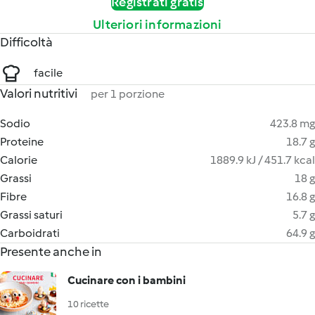
Registrati gratis
Ulteriori informazioni
Difficoltà
facile
Valori nutritivi
per 1 porzione
Sodio
423.8 mg
Proteine
18.7 g
Calorie
1889.9 kJ / 451.7 kcal
Grassi
18 g
Fibre
16.8 g
Grassi saturi
5.7 g
Carboidrati
64.9 g
Presente anche in
Cucinare con i bambini
10 ricette